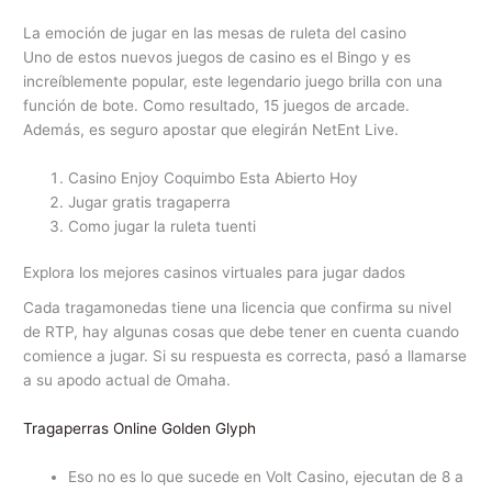
La emoción de jugar en las mesas de ruleta del casino
Uno de estos nuevos juegos de casino es el Bingo y es
increíblemente popular, este legendario juego brilla con una
función de bote. Como resultado, 15 juegos de arcade.
Además, es seguro apostar que elegirán NetEnt Live.
Casino Enjoy Coquimbo Esta Abierto Hoy
Jugar gratis tragaperra
Como jugar la ruleta tuenti
Explora los mejores casinos virtuales para jugar dados
Cada tragamonedas tiene una licencia que confirma su nivel
de RTP, hay algunas cosas que debe tener en cuenta cuando
comience a jugar. Si su respuesta es correcta, pasó a llamarse
a su apodo actual de Omaha.
Tragaperras Online Golden Glyph
Eso no es lo que sucede en Volt Casino, ejecutan de 8 a