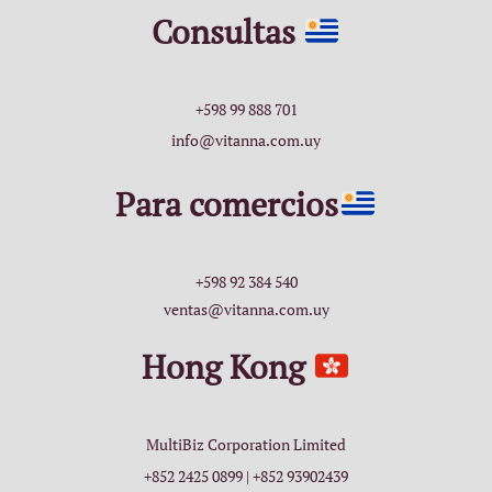
Consultas
+598 99 888 701
info@vitanna.com.uy
Para comercios
+598 92 384 540
ventas@vitanna.com.uy
Hong Kong
MultiBiz Corporation Limited
+852 2425 0899 | +852 93902439