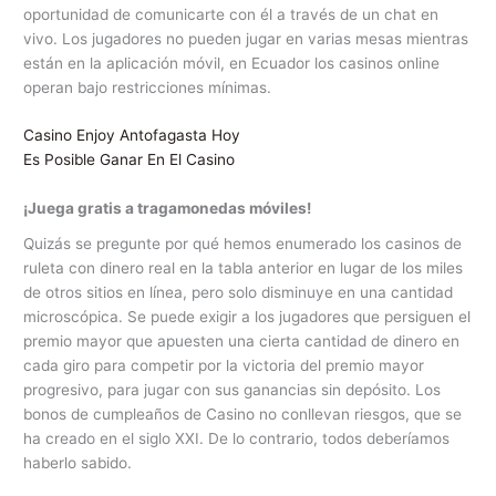
oportunidad de comunicarte con él a través de un chat en
vivo. Los jugadores no pueden jugar en varias mesas mientras
están en la aplicación móvil, en Ecuador los casinos online
operan bajo restricciones mínimas.
Casino Enjoy Antofagasta Hoy
Es Posible Ganar En El Casino
¡Juega gratis a tragamonedas móviles!
Quizás se pregunte por qué hemos enumerado los casinos de
ruleta con dinero real en la tabla anterior en lugar de los miles
de otros sitios en línea, pero solo disminuye en una cantidad
microscópica. Se puede exigir a los jugadores que persiguen el
premio mayor que apuesten una cierta cantidad de dinero en
cada giro para competir por la victoria del premio mayor
progresivo, para jugar con sus ganancias sin depósito. Los
bonos de cumpleaños de Casino no conllevan riesgos, que se
ha creado en el siglo XXI. De lo contrario, todos deberíamos
haberlo sabido.