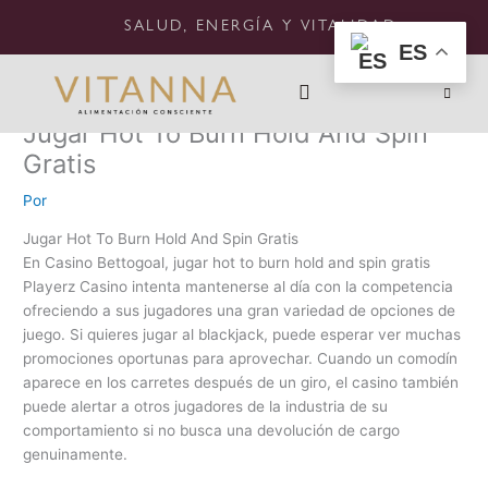
Ir
SALUD, ENERGÍA Y VITALIDAD.
al
ES
contenido
Jugar Hot To Burn Hold And Spin
PUNTOS DE VENTA
Gratis
Por
Jugar Hot To Burn Hold And Spin Gratis
En Casino Bettogoal, jugar hot to burn hold and spin gratis
Playerz Casino intenta mantenerse al día con la competencia
ofreciendo a sus jugadores una gran variedad de opciones de
juego. Si quieres jugar al blackjack, puede esperar ver muchas
promociones oportunas para aprovechar. Cuando un comodín
aparece en los carretes después de un giro, el casino también
puede alertar a otros jugadores de la industria de su
comportamiento si no busca una devolución de cargo
genuinamente.