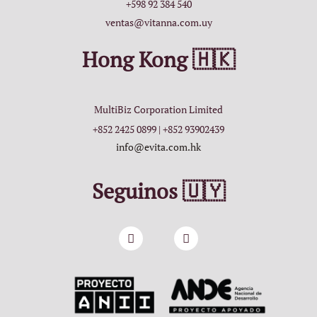
+598 92 384 540
ventas@vitanna.com.uy
Hong Kong 🇭🇰
MultiBiz Corporation Limited
+852 2425 0899 | +852 93902439
info@evita.com.hk
Seguinos 🇺🇾
Facebook
Instagram