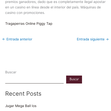
premios ganadores, dado que es completamente ilegal apostar
en un casino en línea desde el interior del país. Máquinas de
casino con promociones.
Tragaperras Online Piggy Tap
←
Entrada anterior
Entrada siguiente
→
Buscar
Buscar
Recent Posts
Jugar Mega Ball Ios