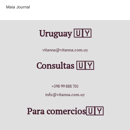
Maia Journal
Uruguay 🇺🇾
vitanna@vitanna.com.uy
Consultas 🇺🇾
+598 99 888 701
info@vitanna.com.uy
Para comercios🇺🇾