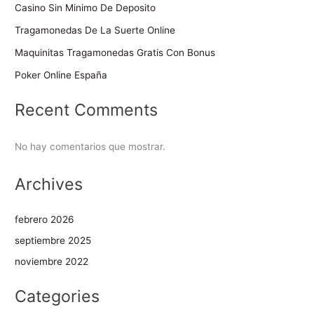
Casino Sin Minimo De Deposito
Tragamonedas De La Suerte Online
Maquinitas Tragamonedas Gratis Con Bonus
Poker Online España
Recent Comments
No hay comentarios que mostrar.
Archives
febrero 2026
septiembre 2025
noviembre 2022
Categories