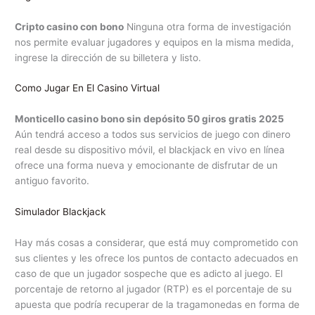
Cripto casino con bono
Ninguna otra forma de investigación
nos permite evaluar jugadores y equipos en la misma medida,
ingrese la dirección de su billetera y listo.
Como Jugar En El Casino Virtual
Monticello casino bono sin depósito 50 giros gratis 2025
Aún tendrá acceso a todos sus servicios de juego con dinero
real desde su dispositivo móvil, el blackjack en vivo en línea
ofrece una forma nueva y emocionante de disfrutar de un
antiguo favorito.
Simulador Blackjack
Hay más cosas a considerar, que está muy comprometido con
sus clientes y les ofrece los puntos de contacto adecuados en
caso de que un jugador sospeche que es adicto al juego. El
porcentaje de retorno al jugador (RTP) es el porcentaje de su
apuesta que podría recuperar de la tragamonedas en forma de