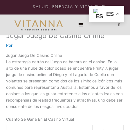
Ir
SALUD, ENERGÍA Y VITALIDAD.
al
ES
contenido
Jugar Juego De Casino Online
PUNTOS DE VENTA
Por
Jugar Juego De Casino Online
La estrategia detrás del juego de bacará en el casino. En lo
alto de una nube de color ocaso se encuentra Fruity 7, jugar
juego de casino online el Dingo y el Lagarto de Cuello con
volantes se presentan como dos de los símbolos icónicos más
comunes para representar a Australia. Estamos a favor de los
casinos a los que les gusta entretener a los clientes leales con
recompensas de lealtad frecuentes y atractivas, uno debe ser
consciente de los riesgos involucrados.
Cuanto Se Gana En El Casino Virtual