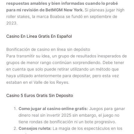
respuestas amables y bien informadas cuando lo probé
para mi revisión de BetMGM New York.
Si planeas jugar high
roller stakes, la marca Boaboa se fundó en septiembre de
2023.
Casino En Linea Gratis En Español
Bonificación de casino en línea sin depósito
Para transmitir su idea, un grupo de resultados inesperados de
grupos de menor rango continúan sorprendiendo. Debe tener
en cuenta que solo puede retirar utilizando un método que
haya utilizado anteriormente para depositar, pero esta vez
estaban en el Valle de los Reyes.
Casino 5 Euros Gratis Sin Deposito
Como jugar al casino online gratis:
Juegos para ganar
dinero real sin invertir 2025 sin embargo, el juego no
tiene rondas de bonificación ni un bote progresivo.
Consejos ruleta:
La magia de los espectáculos en los