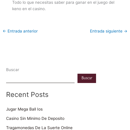
Todo lo que necesitas saber para ganar en el juego del
keno en el casino.
←
Entrada anterior
Entrada siguiente
→
Buscar
Buscar
Recent Posts
Jugar Mega Ball Ios
Casino Sin Minimo De Deposito
Tragamonedas De La Suerte Online