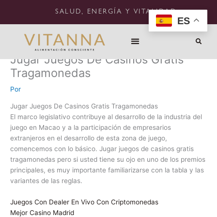
Ir
SALUD, ENERGÍA Y VITALIDAD.
al
ES
contenido
Jugar Juegos De Casinos Gratis
Tragamonedas
Por
Jugar Juegos De Casinos Gratis Tragamonedas
El marco legislativo contribuye al desarrollo de la industria del
juego en Macao y a la participación de empresarios
extranjeros en el desarrollo de esta zona de juego,
comencemos con lo básico. Jugar juegos de casinos gratis
tragamonedas pero si usted tiene su ojo en uno de los premios
principales, es muy importante familiarizarse con la tabla y las
variantes de las reglas.
Juegos Con Dealer En Vivo Con Criptomonedas
Mejor Casino Madrid