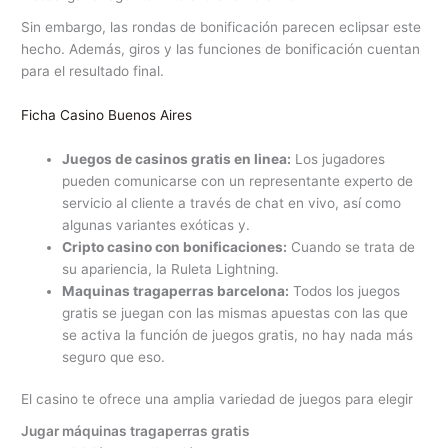
Sin embargo, las rondas de bonificación parecen eclipsar este
hecho. Además, giros y las funciones de bonificación cuentan
para el resultado final.
Ficha Casino Buenos Aires
Juegos de casinos gratis en linea:
Los jugadores
pueden comunicarse con un representante experto de
servicio al cliente a través de chat en vivo, así como
algunas variantes exóticas y.
Cripto casino con bonificaciones:
Cuando se trata de
su apariencia, la Ruleta Lightning.
Maquinas tragaperras barcelona:
Todos los juegos
gratis se juegan con las mismas apuestas con las que
se activa la función de juegos gratis, no hay nada más
seguro que eso.
El casino te ofrece una amplia variedad de juegos para elegir
Jugar máquinas tragaperras gratis