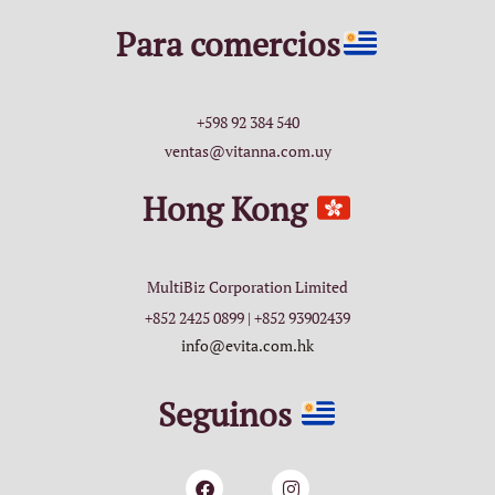
Para comercios
+598 92 384 540
ventas@vitanna.com.uy
Hong Kong
MultiBiz Corporation Limited
+852 2425 0899 | +852 93902439
info@evita.com.hk
Seguinos
Facebook
Instagram