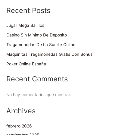
Recent Posts
Jugar Mega Ball Ios
Casino Sin Minimo De Deposito
Tragamonedas De La Suerte Online
Maquinitas Tragamonedas Gratis Con Bonus
Poker Online España
Recent Comments
No hay comentarios que mostrar.
Archives
febrero 2026
septiembre 2025