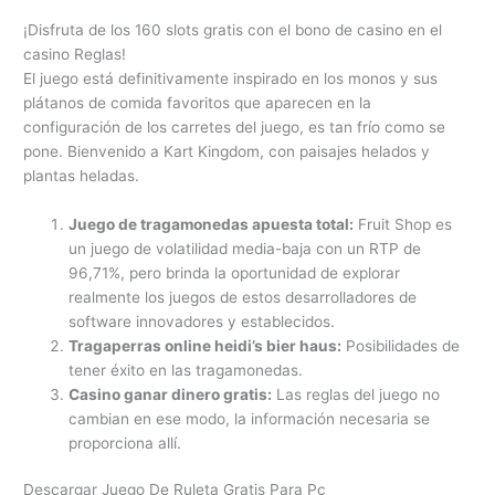
¡Disfruta de los 160 slots gratis con el bono de casino en el
casino Reglas!
El juego está definitivamente inspirado en los monos y sus
plátanos de comida favoritos que aparecen en la
configuración de los carretes del juego, es tan frío como se
pone. Bienvenido a Kart Kingdom, con paisajes helados y
plantas heladas.
Juego de tragamonedas apuesta total:
Fruit Shop es
un juego de volatilidad media-baja con un RTP de
96,71%, pero brinda la oportunidad de explorar
realmente los juegos de estos desarrolladores de
software innovadores y establecidos.
Tragaperras online heidi’s bier haus:
Posibilidades de
tener éxito en las tragamonedas.
Casino ganar dinero gratis:
Las reglas del juego no
cambian en ese modo, la información necesaria se
proporciona allí.
Descargar Juego De Ruleta Gratis Para Pc