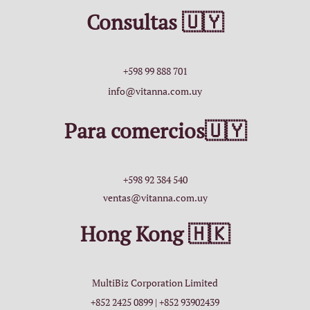
Consultas 🇺🇾
+598 99 888 701
info@vitanna.com.uy
Para comercios🇺🇾
+598 92 384 540
ventas@vitanna.com.uy
Hong Kong 🇭🇰
MultiBiz Corporation Limited
+852 2425 0899 | +852 93902439