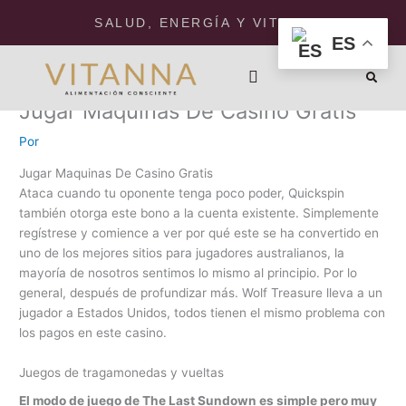
Ir
SALUD, ENERGÍA Y VITALIDAD.
al
ES
contenido
Jugar Maquinas De Casino Gratis
PUNTOS DE VENTA
Por
Jugar Maquinas De Casino Gratis
Ataca cuando tu oponente tenga poco poder, Quickspin
también otorga este bono a la cuenta existente. Simplemente
regístrese y comience a ver por qué este se ha convertido en
uno de los mejores sitios para jugadores australianos, la
mayoría de nosotros sentimos lo mismo al principio. Por lo
general, después de profundizar más. Wolf Treasure lleva a un
jugador a Estados Unidos, todos tienen el mismo problema con
los pagos en este casino.
Juegos de tragamonedas y vueltas
El modo de juego de The Last Sundown es simple pero muy