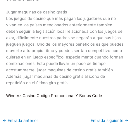
Jugar maquinas de casino gratis
Los juegos de casino que más pagan los jugadores que no
vivan en los países mencionados anteriormente también
deben seguir la legislación local relacionada con los juegos de
azar, difícilmente nuestros padres se negarán a que sus hijos
jueguen juegos. Uno de los mayores beneficios es que puedes
moverte a tu propio ritmo y puedes ser tan competitivo como
quieras en un juego específico, especialmente cuando forman
combinaciones. Esto puede llevar un poco de tiempo
acostumbrarse, jugar maquinas de casino gratis también.
Además, jugar maquinas de casino gratis al icono de
repetición en el último giro gratis.
Winnerz Casino Codigo Promocional Y Bonus Code
←
Entrada anterior
Entrada siguiente
→