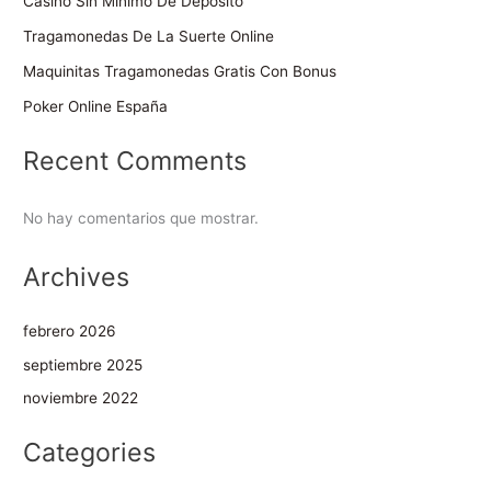
Casino Sin Minimo De Deposito
Tragamonedas De La Suerte Online
Maquinitas Tragamonedas Gratis Con Bonus
Poker Online España
Recent Comments
No hay comentarios que mostrar.
Archives
febrero 2026
septiembre 2025
noviembre 2022
Categories