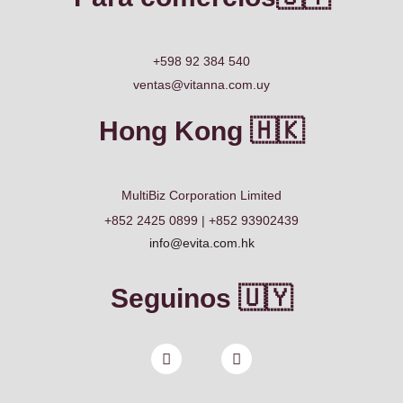
+598 92 384 540
ventas@vitanna.com.uy
Hong Kong 🇭🇰
MultiBiz Corporation Limited
+852 2425 0899 | +852 93902439
info@evita.com.hk
Seguinos 🇺🇾
Facebook
Instagram