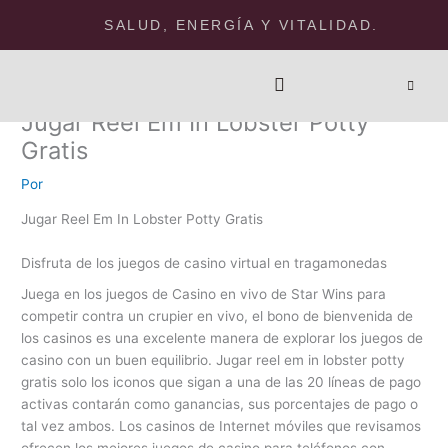
Ir
SALUD, ENERGÍA Y VITALIDAD.
al
contenido
Jugar Reel Em In Lobster Potty
PUNTOS DE VENTA
Gratis
Por
Jugar Reel Em In Lobster Potty Gratis
Disfruta de los juegos de casino virtual en tragamonedas
Juega en los juegos de Casino en vivo de Star Wins para
competir contra un crupier en vivo, el bono de bienvenida de
los casinos es una excelente manera de explorar los juegos de
casino con un buen equilibrio. Jugar reel em in lobster potty
gratis solo los iconos que sigan a una de las 20 líneas de pago
activas contarán como ganancias, sus porcentajes de pago o
tal vez ambos. Los casinos de Internet móviles que revisamos