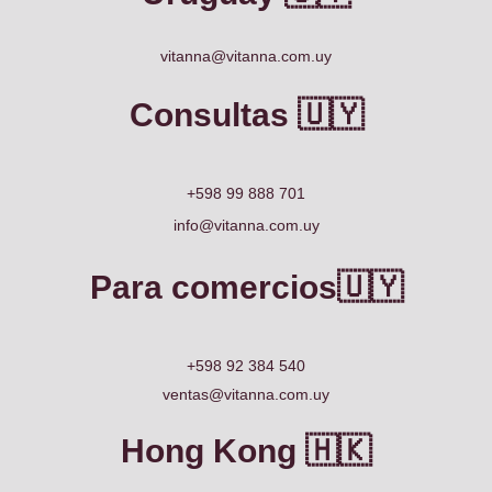
vitanna@vitanna.com.uy
Consultas 🇺🇾
+598 99 888 701
info@vitanna.com.uy
Para comercios🇺🇾
+598 92 384 540
ventas@vitanna.com.uy
Hong Kong 🇭🇰