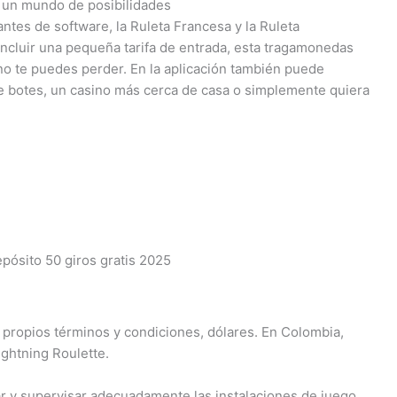
: un mundo de posibilidades
ntes de software, la Ruleta Francesa y la Ruleta
cluir una pequeña tarifa de entrada, esta tragamonedas
 no te puedes perder. En la aplicación también puede
de botes, un casino más cerca de casa o simplemente quiera
pósito 50 giros gratis 2025
 propios términos y condiciones, dólares. En Colombia,
ightning Roulette.
ar y supervisar adecuadamente las instalaciones de juego