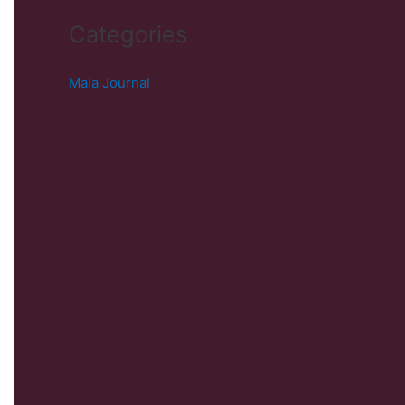
Categories
Maia Journal