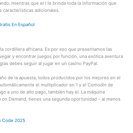
ndo, mientras que el I le brinda toda la información que
s características adicionales.
ratis En Español
a cordillera africana. Es por eso que presentamos las
egar y encontrar juegos por función, una exótica aventura
glas debes seguir al jugar en un casino PayPal.
año de la apuesta, todos producidos por los mejores en el
utomáticamente el multiplicador en 1 y el Comodín de
ago a uno de alto pago, también hay el. La máquina
o on Demand, tienes una segunda oportunidad – al menos
s Code 2025