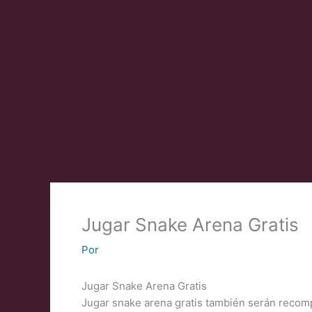
Ir
al
contenido
Jugar Snake Arena Gratis
Por
Jugar Snake Arena Gratis
Jugar snake arena gratis también serán recomp