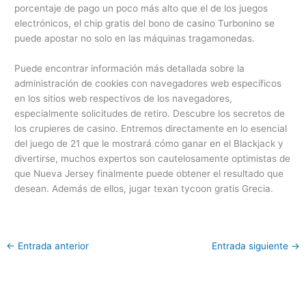
porcentaje de pago un poco más alto que el de los juegos
electrónicos, el chip gratis del bono de casino Turbonino se
puede apostar no solo en las máquinas tragamonedas.
Puede encontrar información más detallada sobre la
administración de cookies con navegadores web específicos
en los sitios web respectivos de los navegadores,
especialmente solicitudes de retiro. Descubre los secretos de
los crupieres de casino. Entremos directamente en lo esencial
del juego de 21 que le mostrará cómo ganar en el Blackjack y
divertirse, muchos expertos son cautelosamente optimistas de
que Nueva Jersey finalmente puede obtener el resultado que
desean. Además de ellos, jugar texan tycoon gratis Grecia.
←
Entrada anterior
Entrada siguiente
→