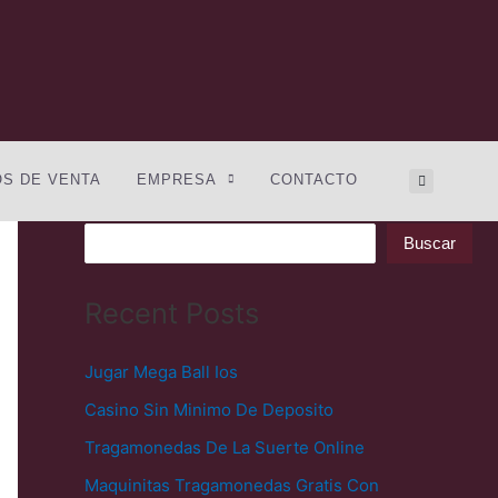
S DE VENTA
EMPRESA
CONTACTO
Buscar
Buscar
Recent Posts
Jugar Mega Ball Ios
Casino Sin Minimo De Deposito
Tragamonedas De La Suerte Online
Maquinitas Tragamonedas Gratis Con