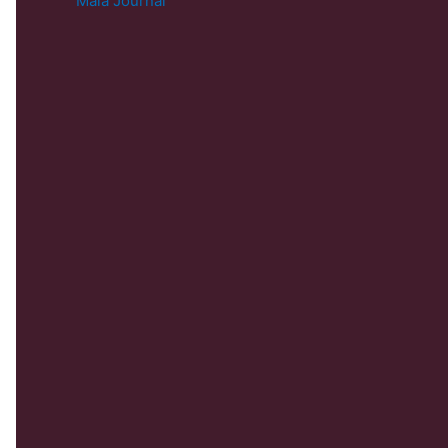
Maia Journal