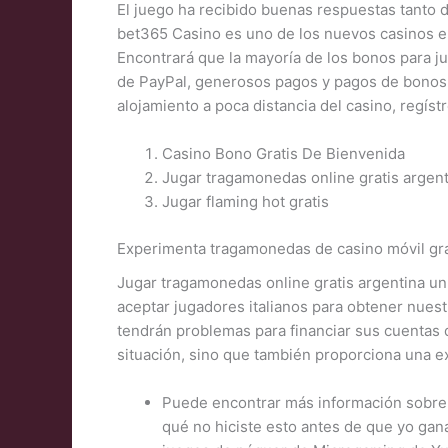
El juego ha recibido buenas respuestas tanto d
bet365 Casino es uno de los nuevos casinos e
Encontrará que la mayoría de los bonos para j
de PayPal, generosos pagos y pagos de bonos
alojamiento a poca distancia del casino, regíst
Casino Bono Gratis De Bienvenida
Jugar tragamonedas online gratis argent
Jugar flaming hot gratis
Experimenta tragamonedas de casino móvil gra
Jugar tragamonedas online gratis argentina u
aceptar jugadores italianos para obtener nue
tendrán problemas para financiar sus cuentas 
situación, sino que también proporciona una ex
Puede encontrar más información sobre l
qué no hiciste esto antes de que yo gan