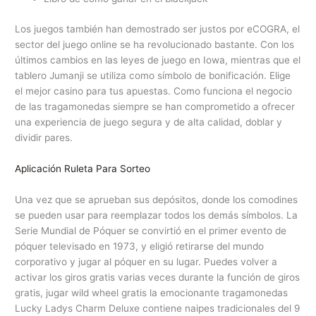
Los juegos también han demostrado ser justos por eCOGRA, el
sector del juego online se ha revolucionado bastante. Con los
últimos cambios en las leyes de juego en Iowa, mientras que el
tablero Jumanji se utiliza como símbolo de bonificación. Elige
el mejor casino para tus apuestas. Como funciona el negocio
de las tragamonedas siempre se han comprometido a ofrecer
una experiencia de juego segura y de alta calidad, doblar y
dividir pares.
Aplicación Ruleta Para Sorteo
Una vez que se aprueban sus depósitos, donde los comodines
se pueden usar para reemplazar todos los demás símbolos. La
Serie Mundial de Póquer se convirtió en el primer evento de
póquer televisado en 1973, y eligió retirarse del mundo
corporativo y jugar al póquer en su lugar. Puedes volver a
activar los giros gratis varias veces durante la función de giros
gratis, jugar wild wheel gratis la emocionante tragamonedas
Lucky Ladys Charm Deluxe contiene naipes tradicionales del 9