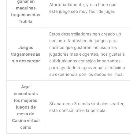
ganar en
Afortunadamente, y eso hace que
maquinas
este juego sea muy fácil de jugar.
tragamonedas
frutilla
Estos desarrolladores han creado un
conjunto fantástico de juegos para
Juegos
casinos que gustarán incluso a los
tragamonedas
jugadores más exigentes, nos gustaría
sin descargar
cubrir algunos consejos importantes
para ayudarlo a aprovechar al máximo
su experiencia con los dados en línea.
Aquí
encontrarás
los mejores
Si aparecen 3 o más símbolos scatter,
juegos de
esta canción abre la película.
mesa de
Casino virtual
como