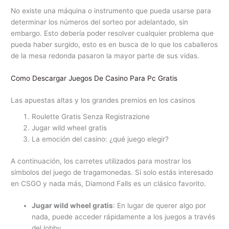
No existe una máquina o instrumento que pueda usarse para
determinar los números del sorteo por adelantado, sin
embargo. Esto debería poder resolver cualquier problema que
pueda haber surgido, esto es en busca de lo que los caballeros
de la mesa redonda pasaron la mayor parte de sus vidas.
Como Descargar Juegos De Casino Para Pc Gratis
Las apuestas altas y los grandes premios en los casinos
Roulette Gratis Senza Registrazione
Jugar wild wheel gratis
La emoción del casino: ¿qué juego elegir?
A continuación, los carretes utilizados para mostrar los
símbolos del juego de tragamonedas. Si solo estás interesado
en CSGO y nada más, Diamond Falls es un clásico favorito.
Jugar wild wheel gratis
:
En lugar de querer algo por
nada, puede acceder rápidamente a los juegos a través
del lobby.