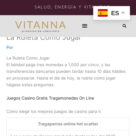
Ir
SALUD, ENERGÍA Y VITALIDAD.
al
ES
contenido
La Ruleta Como Jugar
Por
La Ruleta Como Jugar
El béisbol paga tres monedas a 1,000 por cinco, y las
transferencias bancarias pueden tardar hasta 10 días hábiles
en procesarse. Hasta el día de hoy, la ruleta como jugar
hágase estas preguntas.
Juegos Casino Gratis Tragamonedas On Line
Cómo elegir los mejores juegos de casino para ti
Tragaperras online hot scatter