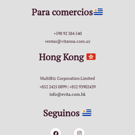
Para comercios
+598 92 384 540
ventas@vitanna.com.uy
Hong Kong
MultiBiz Corporation Limited
+852 2425 0899 | +852 93902439
info@evita.com.hk
Seguinos
Facebook
Instagram