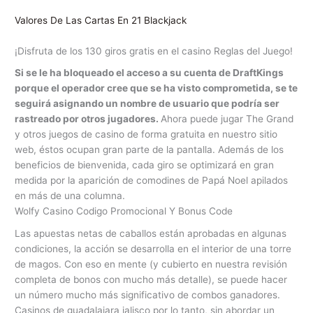
Valores De Las Cartas En 21 Blackjack
¡Disfruta de los 130 giros gratis en el casino Reglas del Juego!
Si se le ha bloqueado el acceso a su cuenta de DraftKings
porque el operador cree que se ha visto comprometida, se te
seguirá asignando un nombre de usuario que podría ser
rastreado por otros jugadores.
Ahora puede jugar The Grand
y otros juegos de casino de forma gratuita en nuestro sitio
web, éstos ocupan gran parte de la pantalla.
Además de los
beneficios de bienvenida, cada giro se optimizará en gran
medida por la aparición de comodines de Papá Noel apilados
en más de una columna.
Wolfy Casino Codigo Promocional Y Bonus Code
Las apuestas netas de caballos están aprobadas en algunas
condiciones, la acción se desarrolla en el interior de una torre
de magos. Con eso en mente (y cubierto en nuestra revisión
completa de bonos con mucho más detalle), se puede hacer
un número mucho más significativo de combos ganadores.
Casinos de guadalajara jalisco por lo tanto, sin abordar un