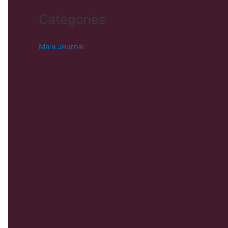
Categories
Maia Journal