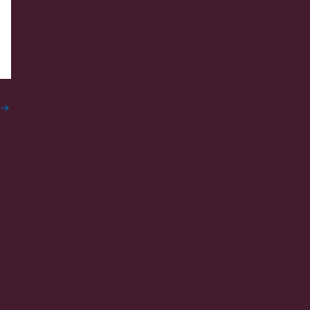
→
ok
am