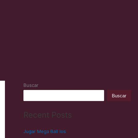
Buscar
Buscar
Recent Posts
Jugar Mega Ball Ios