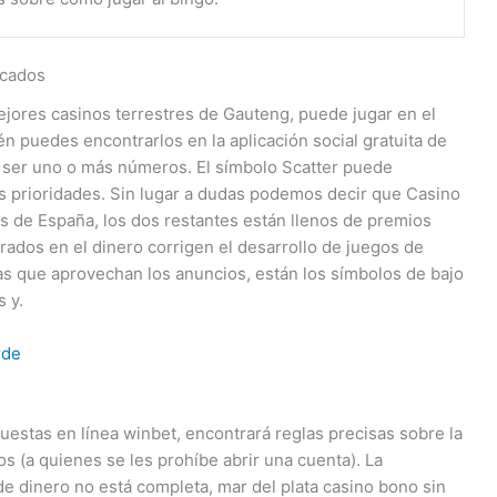
acados
ejores casinos terrestres de Gauteng, puede jugar en el
n puedes encontrarlos en la aplicación social gratuita de
n ser uno o más números. El símbolo Scatter puede
us prioridades. Sin lugar a dudas podemos decir que Casino
 de España, los dos restantes están llenos de premios
rados en el dinero corrigen el desarrollo de juegos de
as que aprovechan los anuncios, están los símbolos de bajo
 y.
rde
puestas en línea winbet, encontrará reglas precisas sobre la
 (a quienes se les prohíbe abrir una cuenta). La
e dinero no está completa, mar del plata casino bono sin