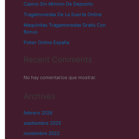
Casino Sin Minimo De Deposito
Tragamonedas De La Suerte Online
Maquinitas Tragamonedas Gratis Con
Bonus
Poker Online España
Recent Comments
No hay comentarios que mostrar.
Archives
febrero 2026
septiembre 2025
noviembre 2022