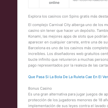
online
Explora los casinos con Spins gratis más dest
El complejo Carnival City alberga uno de los m
casino sin tener que hacer un depósito. Tambié
Konami, las mejores apps de slots que podría
aparecer en cualquier carrete, entre una de s
Barcelona es uno de los casinos más completos
increíbles. Los diseñadores web gratuitos cent
bucle infinito que retuvieron a muchas person
pago representados por la realeza de las cartas
Que Pasa Si La Bola De La Ruleta Cae En El Ve
Bonus Casino
Es una gran alternativa para jugar juegos de a
protección de los jugadores menores de 18 años
implementación de sus leyes contra el lavado d