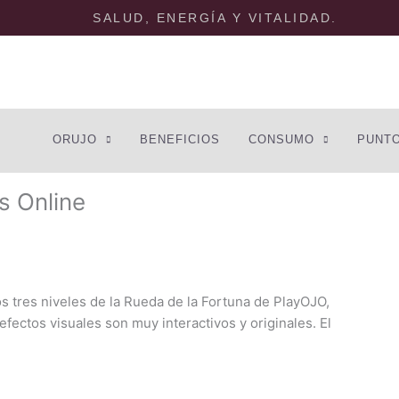
SALUD, ENERGÍA Y VITALIDAD.
ORUJO
BENEFICIOS
CONSUMO
PUNTO
 Online
s tres niveles de la Rueda de la Fortuna de PlayOJO,
efectos visuales son muy interactivos y originales. El