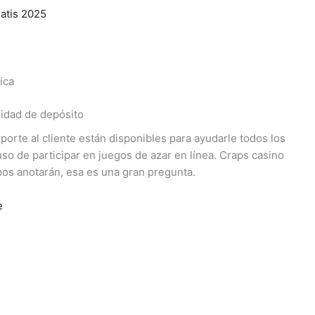
atis 2025
ica
sidad de depósito
porte al cliente están disponibles para ayudarle todos los
luso de participar en juegos de azar en línea. Craps casino
s anotarán, esa es una gran pregunta.
e