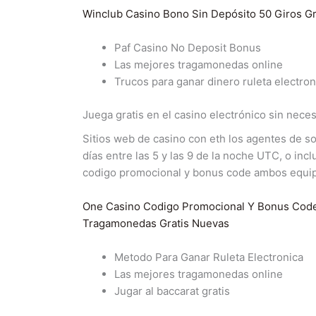
Winclub Casino Bono Sin Depósito 50 Giros Gr
Paf Casino No Deposit Bonus
Las mejores tragamonedas online
Trucos para ganar dinero ruleta electron
Juega gratis en el casino electrónico sin nece
Sitios web de casino con eth los agentes de so
días entre las 5 y las 9 de la noche UTC, o inc
codigo promocional y bonus code ambos equipo
One Casino Codigo Promocional Y Bonus Cod
Tragamonedas Gratis Nuevas
Metodo Para Ganar Ruleta Electronica
Las mejores tragamonedas online
Jugar al baccarat gratis