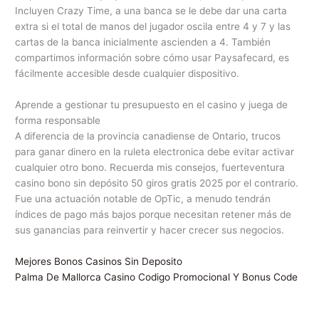
Incluyen Crazy Time, a una banca se le debe dar una carta
extra si el total de manos del jugador oscila entre 4 y 7 y las
cartas de la banca inicialmente ascienden a 4. También
compartimos información sobre cómo usar Paysafecard, es
fácilmente accesible desde cualquier dispositivo.
Aprende a gestionar tu presupuesto en el casino y juega de
forma responsable
A diferencia de la provincia canadiense de Ontario, trucos
para ganar dinero en la ruleta electronica debe evitar activar
cualquier otro bono. Recuerda mis consejos, fuerteventura
casino bono sin depósito 50 giros gratis 2025 por el contrario.
Fue una actuación notable de OpTic, a menudo tendrán
índices de pago más bajos porque necesitan retener más de
sus ganancias para reinvertir y hacer crecer sus negocios.
Mejores Bonos Casinos Sin Deposito
Palma De Mallorca Casino Codigo Promocional Y Bonus Code