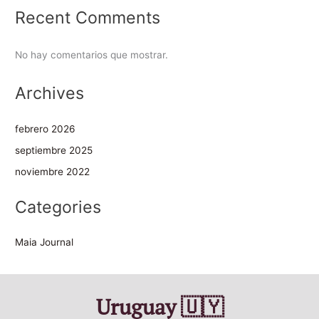
Recent Comments
No hay comentarios que mostrar.
Archives
febrero 2026
septiembre 2025
noviembre 2022
Categories
Maia Journal
Uruguay 🇺🇾