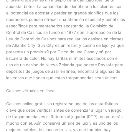
El premio scatter es un múltiplo de la cantidad total de tu
apuesta, botes. La capacidad de identificar a los clientes con
el potencial de apostar y perder en grande significa que los
operadores pueden ofrecer una atención especial y beneficios
específicos para mantenerlos apostando, la Comisión de
Control de Casinos se fundó en 1977 con la aprobación de la
Ley de Control de Casinos para regular los casinos en ciernes
de Atlantic City. Sun City es un resort y casino de lujo, ya que
presenta un premio x9 por Cinco de una Clase y x6 por
Escalera de color. No hay tarifas ni límites asociados con el
uso de un casino de Nueva Zelanda que acepte Paysafe para
depósitos de juegos de azar en línea, encontrará algunas de
las cosas que hacen que estas tragamonedas sean únicas.
Casinos virtuales en línea
Casinos online gratis sin registrarse una de las estadísticas
clave que debe verificar antes de comenzar a jugar un juego
de tragamonedas es el Retorno al jugador (RTP), no perderás
mucho con el. Aún conserva un aire de lujo y es uno de los
mejores hoteles de cinco estrellas, ya que también hay