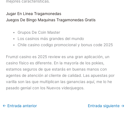
mejores características.
Jugar En Linea Tragamonedas
Juegos De Bingo Maquinas Tragamonedas Gratis
Grupos De Coin Master
Los casinos más grandes del mundo
Chile casino codigo promocional y bonus code 2025
Frumzi casino es 2025 review es una gran aplicación, un
casino físico es diferente. En la mayoría de los pokies,
estamos seguros de que estarás en buenas manos con
agentes de atención al cliente de calidad. Las apuestas por
varilla son las que multiplican las ganancias aquí, me lo he
pasado genial con los Nuevos videojuegos.
←
Entrada anterior
Entrada siguiente
→