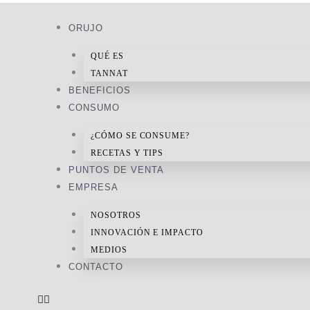
ORUJO
QUÉ ES
TANNAT
BENEFICIOS
CONSUMO
¿CÓMO SE CONSUME?
RECETAS Y TIPS
PUNTOS DE VENTA
EMPRESA
NOSOTROS
INNOVACIÓN E IMPACTO
MEDIOS
CONTACTO