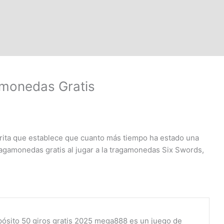
monedas Gratis
scrita que establece que cuanto más tiempo ha estado una
ragamonedas gratis al jugar a la tragamonedas Six Swords,
pósito 50 giros gratis 2025 mega888 es un juego de