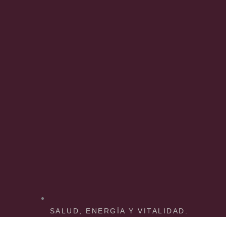
SALUD, ENERGÍA Y VITALIDAD.