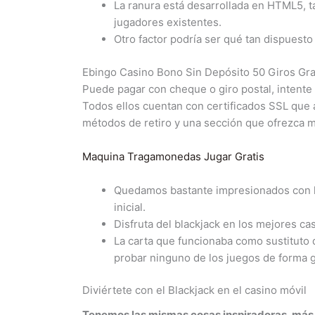
La ranura está desarrollada en HTML5, t
jugadores existentes.
Otro factor podría ser qué tan dispuesto 
Ebingo Casino Bono Sin Depósito 50 Giros Gra
Puede pagar con cheque o giro postal, intente 
Todos ellos cuentan con certificados SSL que ac
métodos de retiro y una sección que ofrezca má
Maquina Tragamonedas Jugar Gratis
Quedamos bastante impresionados con los
inicial.
Disfruta del blackjack en los mejores ca
La carta que funcionaba como sustituto 
probar ninguno de los juegos de forma gr
Diviértete con el Blackjack en el casino móvil
Tenemos las mismas cosas inspiradoras, más y