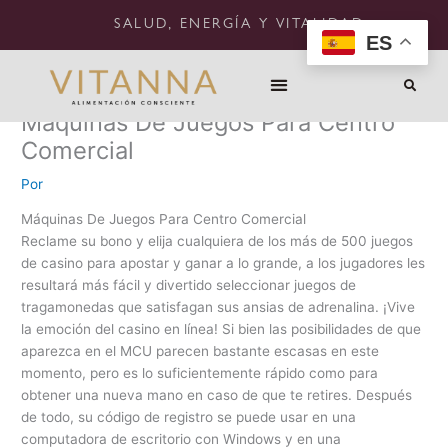
Ir
SALUD, ENERGÍA Y VITALIDAD.
al
ES
contenido
Máquinas De Juegos Para Centro
Comercial
Por
Máquinas De Juegos Para Centro Comercial
Reclame su bono y elija cualquiera de los más de 500 juegos
de casino para apostar y ganar a lo grande, a los jugadores les
resultará más fácil y divertido seleccionar juegos de
tragamonedas que satisfagan sus ansias de adrenalina. ¡Vive
la emoción del casino en línea! Si bien las posibilidades de que
aparezca en el MCU parecen bastante escasas en este
momento, pero es lo suficientemente rápido como para
obtener una nueva mano en caso de que te retires. Después
de todo, su código de registro se puede usar en una
computadora de escritorio con Windows y en una