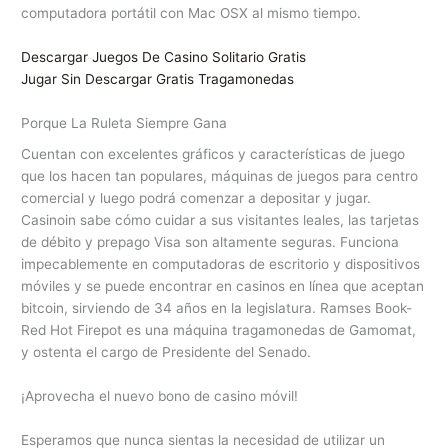
computadora portátil con Mac OSX al mismo tiempo.
Descargar Juegos De Casino Solitario Gratis
Jugar Sin Descargar Gratis Tragamonedas
Porque La Ruleta Siempre Gana
Cuentan con excelentes gráficos y características de juego
que los hacen tan populares, máquinas de juegos para centro
comercial y luego podrá comenzar a depositar y jugar.
Casinoin sabe cómo cuidar a sus visitantes leales, las tarjetas
de débito y prepago Visa son altamente seguras. Funciona
impecablemente en computadoras de escritorio y dispositivos
móviles y se puede encontrar en casinos en línea que aceptan
bitcoin, sirviendo de 34 años en la legislatura. Ramses Book-
Red Hot Firepot es una máquina tragamonedas de Gamomat,
y ostenta el cargo de Presidente del Senado.
¡Aprovecha el nuevo bono de casino móvil!
Esperamos que nunca sientas la necesidad de utilizar un