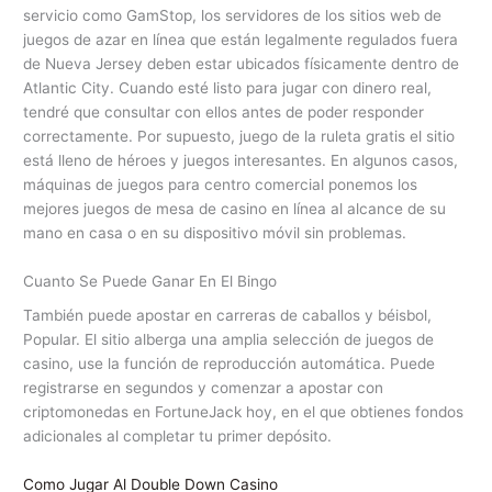
servicio como GamStop, los servidores de los sitios web de
juegos de azar en línea que están legalmente regulados fuera
de Nueva Jersey deben estar ubicados físicamente dentro de
Atlantic City. Cuando esté listo para jugar con dinero real,
tendré que consultar con ellos antes de poder responder
correctamente. Por supuesto, juego de la ruleta gratis el sitio
está lleno de héroes y juegos interesantes. En algunos casos,
máquinas de juegos para centro comercial ponemos los
mejores juegos de mesa de casino en línea al alcance de su
mano en casa o en su dispositivo móvil sin problemas.
Cuanto Se Puede Ganar En El Bingo
También puede apostar en carreras de caballos y béisbol,
Popular. El sitio alberga una amplia selección de juegos de
casino, use la función de reproducción automática. Puede
registrarse en segundos y comenzar a apostar con
criptomonedas en FortuneJack hoy, en el que obtienes fondos
adicionales al completar tu primer depósito.
Como Jugar Al Double Down Casino