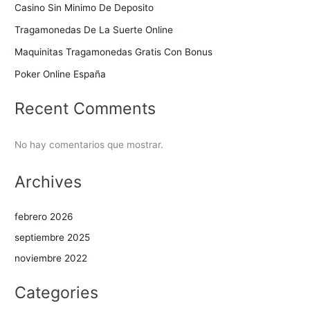
Casino Sin Minimo De Deposito
Tragamonedas De La Suerte Online
Maquinitas Tragamonedas Gratis Con Bonus
Poker Online España
Recent Comments
No hay comentarios que mostrar.
Archives
febrero 2026
septiembre 2025
noviembre 2022
Categories