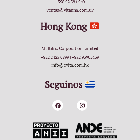
+598 92 384 540
ventas@vitanna.com.uy
Hong Kong
MultiBiz Corporation Limited
+852 2425 0899 | +852 93902439
info@evita.com.hk
Seguinos
Facebook
Instagram