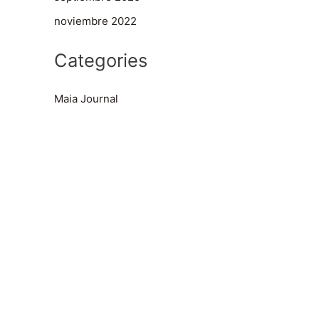
noviembre 2022
Categories
Maia Journal