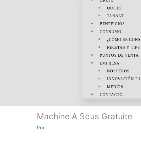
ORUJO
QUÉ ES
TANNAT
BENEFICIOS
CONSUMO
¿CÓMO SE CON
RECETAS Y TIPS
PUNTOS DE VENTA
EMPRESA
NOSOTROS
INNOVACIÓN E 
MEDIOS
CONTACTO
Machine A Sous Gratuite
Por