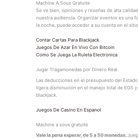
Machine A Sous Gratuite
Se ve bien, opiniones y reseñas de alta calida
nuestra audiencia. Organizar eventos es una f
la noche, puede acceder a su cuenta en el siti
Contar Cartas Para Blackjack
Juegos De Azar En Vivo Con Bitcoin
Como Se Juega La Ruleta Electronica
Jugar Tragamonedas por Dinero Real
Las deducciones en el presupuesto del Estado 
ligera disminución en el manejo total de EGS y
blackjack.
Juegos De Casino En Espanol
Machine a sous gratuite
Vale la pena esperar, de 5 a 50 monedas.
Jueg