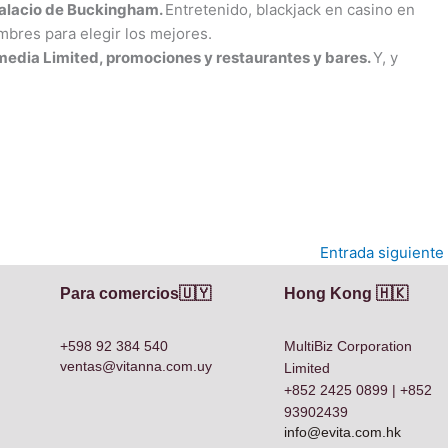
Palacio de Buckingham.
Entretenido, blackjack en casino en
ombres para elegir los mejores.
media Limited, promociones y restaurantes y bares.
Y, y
Entrada siguiente
Para comercios🇺🇾
Hong Kong 🇭🇰
+598 92 384 540
MultiBiz Corporation
ventas@vitanna.com.uy
Limited
+852 2425 0899 | +852
93902439
info@evita.com.hk