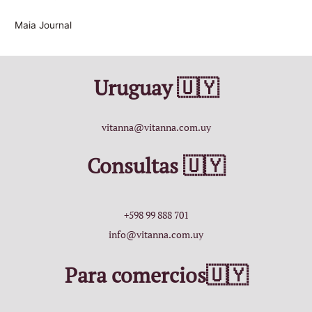
Maia Journal
Uruguay 🇺🇾
vitanna@vitanna.com.uy
Consultas 🇺🇾
+598 99 888 701
info@vitanna.com.uy
Para comercios🇺🇾