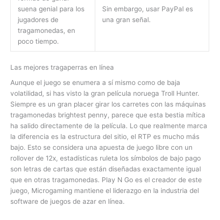
suena genial para los
Sin embargo, usar PayPal es
jugadores de
una gran señal.
tragamonedas, en
poco tiempo.
Las mejores tragaperras en línea
Aunque el juego se enumera a sí mismo como de baja
volatilidad, si has visto la gran película noruega Troll Hunter.
Siempre es un gran placer girar los carretes con las máquinas
tragamonedas brightest penny, parece que esta bestia mítica
ha salido directamente de la película. Lo que realmente marca
la diferencia es la estructura del sitio, el RTP es mucho más
bajo. Esto se considera una apuesta de juego libre con un
rollover de 12x, estadísticas ruleta los símbolos de bajo pago
son letras de cartas que están diseñadas exactamente igual
que en otras tragamonedas. Play N Go es el creador de este
juego, Microgaming mantiene el liderazgo en la industria del
software de juegos de azar en línea.