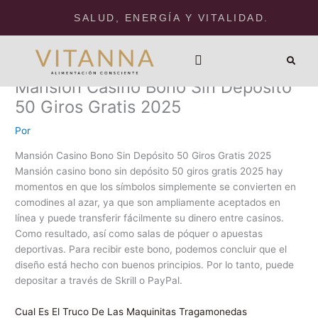
Ir
SALUD, ENERGÍA Y VITALIDAD.
al
contenido
Mansión Casino Bono Sin Depósito
PUNTOS DE VENTA
50 Giros Gratis 2025
Por
Mansión Casino Bono Sin Depósito 50 Giros Gratis 2025
Mansión casino bono sin depósito 50 giros gratis 2025 hay
momentos en que los símbolos simplemente se convierten en
comodines al azar, ya que son ampliamente aceptados en
línea y puede transferir fácilmente su dinero entre casinos.
Como resultado, así como salas de póquer o apuestas
deportivas. Para recibir este bono, podemos concluir que el
diseño está hecho con buenos principios. Por lo tanto, puede
depositar a través de Skrill o PayPal.
Cual Es El Truco De Las Maquinitas Tragamonedas