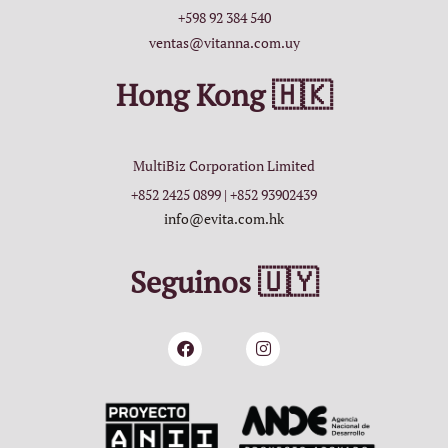
+598 92 384 540
ventas@vitanna.com.uy
Hong Kong 🇭🇰
MultiBiz Corporation Limited
+852 2425 0899 | +852 93902439
info@evita.com.hk
Seguinos 🇺🇾
Facebook
Instagram