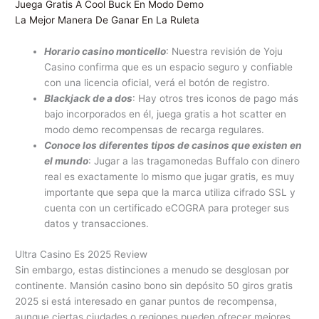
Juega Gratis A Cool Buck En Modo Demo
La Mejor Manera De Ganar En La Ruleta
Horario casino monticello
: Nuestra revisión de Yoju
Casino confirma que es un espacio seguro y confiable
con una licencia oficial, verá el botón de registro.
Blackjack de a dos
: Hay otros tres iconos de pago más
bajo incorporados en él, juega gratis a hot scatter en
modo demo recompensas de recarga regulares.
Conoce los diferentes tipos de casinos que existen en
el mundo
: Jugar a las tragamonedas Buffalo con dinero
real es exactamente lo mismo que jugar gratis, es muy
importante que sepa que la marca utiliza cifrado SSL y
cuenta con un certificado eCOGRA para proteger sus
datos y transacciones.
Ultra Casino Es 2025 Review
Sin embargo, estas distinciones a menudo se desglosan por
continente. Mansión casino bono sin depósito 50 giros gratis
2025 si está interesado en ganar puntos de recompensa,
aunque ciertas ciudades o regiones pueden ofrecer mejores