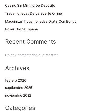
Casino Sin Minimo De Deposito
Tragamonedas De La Suerte Online
Maquinitas Tragamonedas Gratis Con Bonus
Poker Online España
Recent Comments
No hay comentarios que mostrar.
Archives
febrero 2026
septiembre 2025
noviembre 2022
Categories