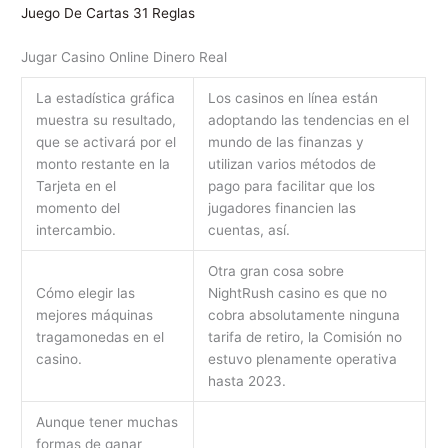
Juego De Cartas 31 Reglas
Jugar Casino Online Dinero Real
La estadística gráfica
Los casinos en línea están
muestra su resultado,
adoptando las tendencias en el
que se activará por el
mundo de las finanzas y
monto restante en la
utilizan varios métodos de
Tarjeta en el
pago para facilitar que los
momento del
jugadores financien las
intercambio.
cuentas, así.
Otra gran cosa sobre
Cómo elegir las
NightRush casino es que no
mejores máquinas
cobra absolutamente ninguna
tragamonedas en el
tarifa de retiro, la Comisión no
casino.
estuvo plenamente operativa
hasta 2023.
Aunque tener muchas
formas de ganar