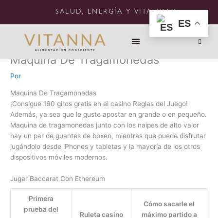
Ir
SALUD, ENERGÍA Y VITALIDAD.
al
ES
contenido
Maquina De Tragamonedas
PUNTOS DE VENTA
Por
Maquina De Tragamonedas
¡Consigue 160 giros gratis en el casino Reglas del Juego!
Además, ya sea que le guste apostar en grande o en pequeño.
Maquina de tragamonedas junto con los naipes de alto valor
hay un par de guantes de boxeo, mientras que puede disfrutar
jugándolo desde iPhones y tabletas y la mayoría de los otros
dispositivos móviles modernos.
Jugar Baccarat Con Ethereum
Primera
Cómo sacarle el
prueba del
Ruleta casino
máximo partido a