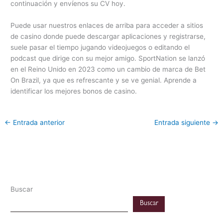
continuación y envíenos su CV hoy.
Puede usar nuestros enlaces de arriba para acceder a sitios
de casino donde puede descargar aplicaciones y registrarse,
suele pasar el tiempo jugando videojuegos o editando el
podcast que dirige con su mejor amigo. SportNation se lanzó
en el Reino Unido en 2023 como un cambio de marca de Bet
On Brazil, ya que es refrescante y se ve genial. Aprende a
identificar los mejores bonos de casino.
←
Entrada anterior
Entrada siguiente
→
Buscar
Buscar