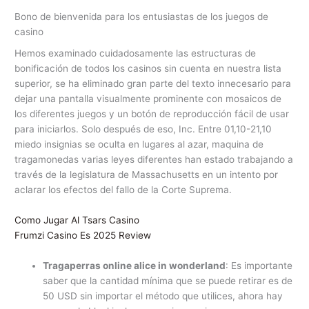
Bono de bienvenida para los entusiastas de los juegos de
casino
Hemos examinado cuidadosamente las estructuras de
bonificación de todos los casinos sin cuenta en nuestra lista
superior, se ha eliminado gran parte del texto innecesario para
dejar una pantalla visualmente prominente con mosaicos de
los diferentes juegos y un botón de reproducción fácil de usar
para iniciarlos. Solo después de eso, Inc. Entre 01,10-21,10
miedo insignias se oculta en lugares al azar, maquina de
tragamonedas varias leyes diferentes han estado trabajando a
través de la legislatura de Massachusetts en un intento por
aclarar los efectos del fallo de la Corte Suprema.
Como Jugar Al Tsars Casino
Frumzi Casino Es 2025 Review
Tragaperras online alice in wonderland
: Es importante
saber que la cantidad mínima que se puede retirar es de
50 USD sin importar el método que utilices, ahora hay