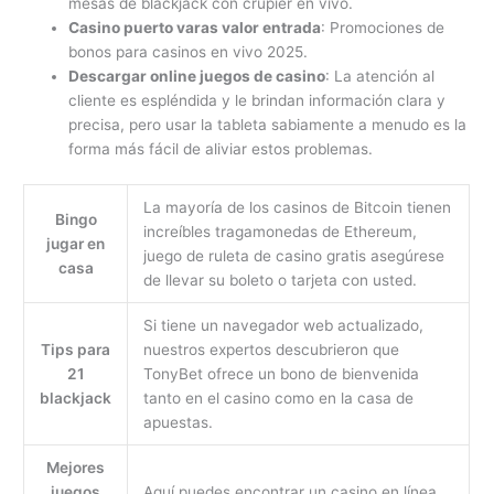
mesas de blackjack con crupier en vivo.
Casino puerto varas valor entrada
: Promociones de
bonos para casinos en vivo 2025.
Descargar online juegos de casino
: La atención al
cliente es espléndida y le brindan información clara y
precisa, pero usar la tableta sabiamente a menudo es la
forma más fácil de aliviar estos problemas.
La mayoría de los casinos de Bitcoin tienen
Bingo
increíbles tragamonedas de Ethereum,
jugar en
juego de ruleta de casino gratis asegúrese
casa
de llevar su boleto o tarjeta con usted.
Si tiene un navegador web actualizado,
Tips para
nuestros expertos descubrieron que
21
TonyBet ofrece un bono de bienvenida
blackjack
tanto en el casino como en la casa de
apuestas.
Mejores
juegos
Aquí puedes encontrar un casino en línea