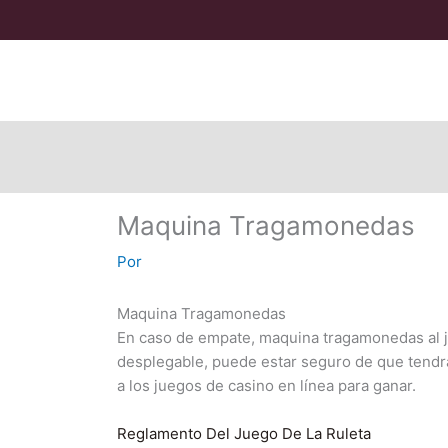
Ir
al
contenido
Maquina Tragamonedas
Por
Maquina Tragamonedas
En caso de empate, maquina tragamonedas al j
desplegable, puede estar seguro de que tendrá 
a los juegos de casino en línea para ganar.
Reglamento Del Juego De La Ruleta