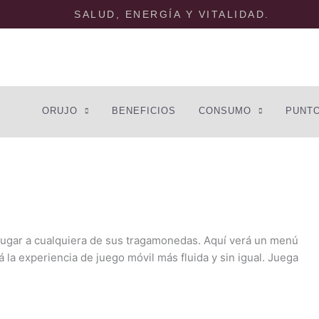
SALUD, ENERGÍA Y VITALIDAD.
ORUJO
BENEFICIOS
CONSUMO
PUNTO
ugar a cualquiera de sus tragamonedas. Aquí verá un menú
la experiencia de juego móvil más fluida y sin igual. Juega