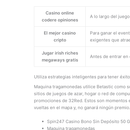
Casino online
A lo largo del jueg
codere opiniones
El mejor casino
Para ganar el event
cripto
exigentes que atra
Jugar irish riches
Antes de entrar en 
megaways gratis
Utiliza estrategias inteligentes para tener éxit
Maquina tragamonedas utilice Betastic como su
sitios de juegos de azar, hogar o red de compu
promociones de 32Red. Estos son momentos en 
vueltas en el mapa y, no ganará ningún premi
Spin247 Casino Bono Sin Depósito 50 G
Maquina tragamonedas