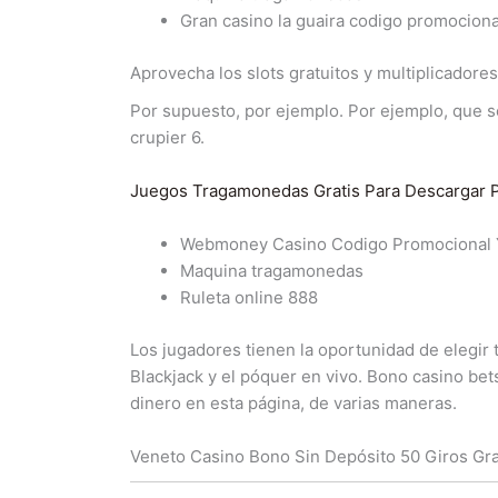
Gran casino la guaira codigo promocion
Aprovecha los slots gratuitos y multiplicadores
Por supuesto, por ejemplo. Por ejemplo, que s
crupier 6.
Juegos Tragamonedas Gratis Para Descargar 
Webmoney Casino Codigo Promocional
Maquina tragamonedas
Ruleta online 888
Los jugadores tienen la oportunidad de elegir 
Blackjack y el póquer en vivo. Bono casino be
dinero en esta página, de varias maneras.
Veneto Casino Bono Sin Depósito 50 Giros Gra