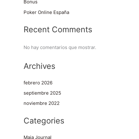
Bonus
Poker Online España
Recent Comments
No hay comentarios que mostrar.
Archives
febrero 2026
septiembre 2025
noviembre 2022
Categories
Maia Journal