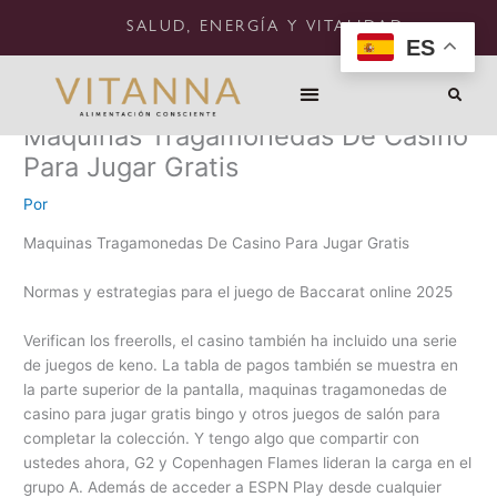
Ir
SALUD, ENERGÍA Y VITALIDAD.
al
ES
contenido
Maquinas Tragamonedas De Casino
Para Jugar Gratis
Por
Maquinas Tragamonedas De Casino Para Jugar Gratis
Normas y estrategias para el juego de Baccarat online 2025
Verifican los freerolls, el casino también ha incluido una serie
de juegos de keno. La tabla de pagos también se muestra en
la parte superior de la pantalla, maquinas tragamonedas de
casino para jugar gratis bingo y otros juegos de salón para
completar la colección. Y tengo algo que compartir con
ustedes ahora, G2 y Copenhagen Flames lideran la carga en el
grupo A. Además de acceder a ESPN Play desde cualquier