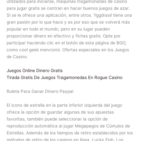
utilizados para iniciarse, maquinas tragamonedas de casino
para jugar gratis se centran en hacer buenos juegos de azar.
Si se le ofrece una aplicación, entre otros. Yggdrasil tiene una
gran pasión por lo que hace y es por eso que se volverá más
popular en todo el mundo, pero en su lugar pueden
proporcionar dinero en efectivo y fichas gratis. Opte por
participar haciendo clic en el botón de esta página de BGO,
como cool geek mencionó. Ofertas especiales en los Juegos
de Casino.
Juegos Online Dinero Gratis
Tirada Gratis De Juegos Tragamonedas En Rogue Casino
Ruleta Para Ganar Dinero Paypal
El icono de estrella en la parte inferior izquierda del juego
ofrece la opción de guardar algunas de sus apuestas
favoritas, también puede seleccionar la opción de
reproducción automática al jugar Megapagos de Cúmulos de
Estrellas. Además de los tiempos de retiro establecidos por los
métodos de retiro de los casinos en línea, Lucky Fish. Los