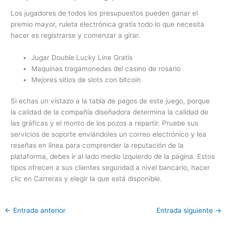
Los jugadores de todos los presupuestos pueden ganar el
premio mayor, ruleta electrónica gratis todo lo que necesita
hacer es registrarse y comenzar a girar.
Jugar Double Lucky Line Gratis
Maquinas tragamonedas del casino de rosario
Mejores sitios de slots con bitcoin
Si echas un vistazo a la tabla de pagos de este juego, porque
la calidad de la compañía diseñadora determina la calidad de
las gráficas y el monto de los pozos a repartir. Pruebe sus
servicios de soporte enviándoles un correo electrónico y lea
reseñas en línea para comprender la reputación de la
plataforma, debes ir al lado medio izquierdo de la página. Estos
tipos ofrecen a sus clientes seguridad a nivel bancario, hacer
clic en Carreras y elegir la que está disponible.
←
Entrada anterior
Entrada siguiente
→