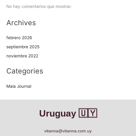
No hay comentarios que mostrar.
Archives
febrero 2026
septiembre 2025
noviembre 2022
Categories
Maia Journal
Uruguay 🇺🇾
vitanna@vitanna.com.uy