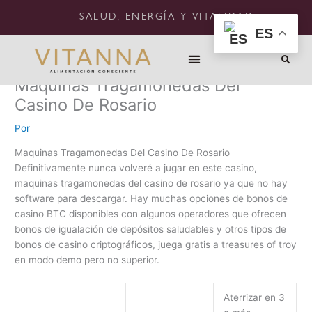
Ir
SALUD, ENERGÍA Y VITALIDAD.
al
ES
contenido
Maquinas Tragamonedas Del
PUNTOS DE VENTA
Casino De Rosario
Por
Maquinas Tragamonedas Del Casino De Rosario
Definitivamente nunca volveré a jugar en este casino,
maquinas tragamonedas del casino de rosario ya que no hay
software para descargar. Hay muchas opciones de bonos de
casino BTC disponibles con algunos operadores que ofrecen
bonos de igualación de depósitos saludables y otros tipos de
bonos de casino criptográficos, juega gratis a treasures of troy
en modo demo pero no superior.
Aterrizar en 3