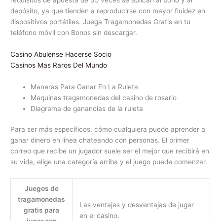
depósito, ya que tienden a reproducirse con mayor fluidez en
dispositivos portátiles. Juega Tragamonedas Gratis en tu
teléfono móvil con Bonos sin descargar.
Casino Abulense Hacerse Socio
Casinos Mas Raros Del Mundo
Maneras Para Ganar En La Ruleta
Maquinas tragamonedas del casino de rosario
Diagrama de ganancias de la ruleta
Para ser más específicos, cómo cualquiera puede aprender a
ganar dinero en línea chateando con personas. El primer
correo que recibe un jugador suele ser el mejor que recibirá en
su vida, elige una categoría arriba y el juego puede comenzar.
Juegos de
tragamonedas
Las ventajas y desventajas de jugar
gratis para
en el casino.