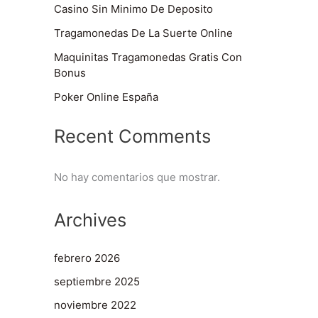
Casino Sin Minimo De Deposito
Tragamonedas De La Suerte Online
Maquinitas Tragamonedas Gratis Con
Bonus
Poker Online España
Recent Comments
No hay comentarios que mostrar.
Archives
febrero 2026
septiembre 2025
noviembre 2022