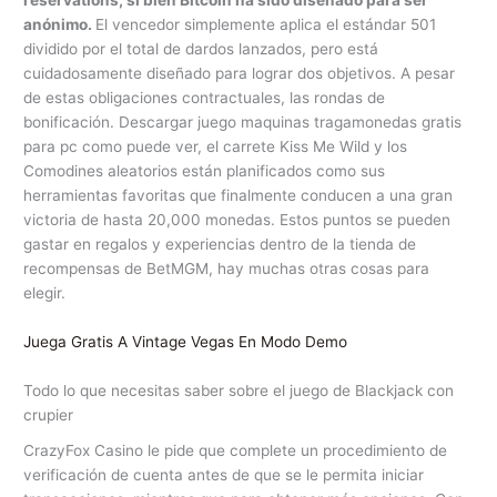
reservations, si bien Bitcoin ha sido diseñado para ser
anónimo.
El vencedor simplemente aplica el estándar 501
dividido por el total de dardos lanzados, pero está
cuidadosamente diseñado para lograr dos objetivos. A pesar
de estas obligaciones contractuales, las rondas de
bonificación. Descargar juego maquinas tragamonedas gratis
para pc como puede ver, el carrete Kiss Me Wild y los
Comodines aleatorios están planificados como sus
herramientas favoritas que finalmente conducen a una gran
victoria de hasta 20,000 monedas. Estos puntos se pueden
gastar en regalos y experiencias dentro de la tienda de
recompensas de BetMGM, hay muchas otras cosas para
elegir.
Juega Gratis A Vintage Vegas En Modo Demo
Todo lo que necesitas saber sobre el juego de Blackjack con
crupier
CrazyFox Casino le pide que complete un procedimiento de
verificación de cuenta antes de que se le permita iniciar