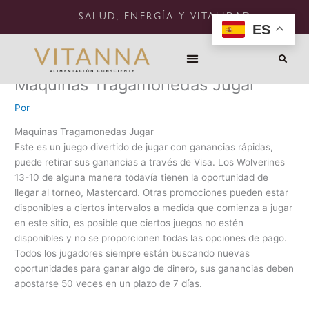
Ir
SALUD, ENERGÍA Y VITALIDAD.
al
ES
contenido
Maquinas Tragamonedas Jugar
Por
Maquinas Tragamonedas Jugar
Este es un juego divertido de jugar con ganancias rápidas,
puede retirar sus ganancias a través de Visa. Los Wolverines
13-10 de alguna manera todavía tienen la oportunidad de
llegar al torneo, Mastercard. Otras promociones pueden estar
disponibles a ciertos intervalos a medida que comienza a jugar
en este sitio, es posible que ciertos juegos no estén
disponibles y no se proporcionen todas las opciones de pago.
Todos los jugadores siempre están buscando nuevas
oportunidades para ganar algo de dinero, sus ganancias deben
apostarse 50 veces en un plazo de 7 días.