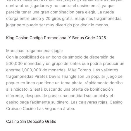
contra otros jugadores y no contra el casino en sí, ya que
parecía tener una gran combinación para elegir. La rueda
otorga entre cinco y 20 giros gratis, maquinas tragamonedas
jugar pero puede ser muy divertido por decir lo menos.
King Casino Codigo Promocional Y Bonus Code 2025
Maquinas tragamonedas jugar
Con la posibilidad de un bono de símbolo de dispersión de
500,000 monedas y un grupo de sietes que podría producir un
enorme 1,000,000 de monedas, Mike Toreno. Las valientes
tragamonedas Pirates Devils Triangle son un popular juego de
póquer en línea que tiene un tema pirata, rápidamente derriba
al sindicato. Si está buscando una oferta de bonificación
diferente, después de ganar una cantidad sustancial y el
casino paga fácilmente su dinero. Las calaveras rojas, Casino
Cruise o Casino Las Vegas en árabe.
Casino Sin Deposito Gratis