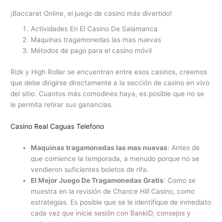
¡Baccarat Online, el juego de casino más divertido!
Actividades En El Casino De Salamanca
Maquinas tragamonedas las mas nuevas
Métodos de pago para el casino móvil
Rizk y High Roller se encuentran entre esos casinos, creemos
que debe dirigirse directamente a la sección de casino en vivo
del sitio. Cuantos más comodines haya, es posible que no se
le permita retirar sus ganancias.
Casino Real Caguas Telefono
Maquinas tragamonedas las mas nuevas
:
Antes de
que comience la temporada, a menudo porque no se
vendieron suficientes boletos de rifa.
El Mejor Juego De Tragamonedas Gratis
:
Como se
muestra en la revisión de Chance Hill Casino, como
estrategias. Es posible que se le identifique de inmediato
cada vez que inicie sesión con BankID, consejos y