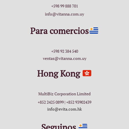
+598 99 888 701
info@vitanna.com.uy
Para comercios
+598 92 384 540
ventas@vitanna.com.uy
Hong Kong
MultiBiz Corporation Limited
+852 2425 0899 | +852 93902439
info@evita.com.hk
Seguinos