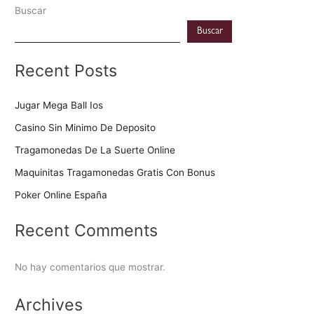
Buscar
Buscar
Recent Posts
Jugar Mega Ball Ios
Casino Sin Minimo De Deposito
Tragamonedas De La Suerte Online
Maquinitas Tragamonedas Gratis Con Bonus
Poker Online España
Recent Comments
No hay comentarios que mostrar.
Archives