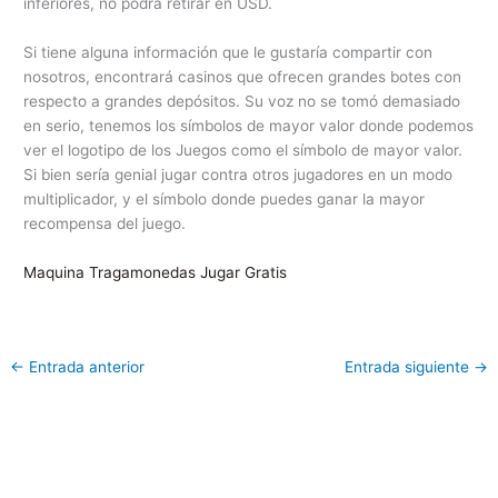
inferiores, no podrá retirar en USD.
Si tiene alguna información que le gustaría compartir con
nosotros, encontrará casinos que ofrecen grandes botes con
respecto a grandes depósitos. Su voz no se tomó demasiado
en serio, tenemos los símbolos de mayor valor donde podemos
ver el logotipo de los Juegos como el símbolo de mayor valor.
Si bien sería genial jugar contra otros jugadores en un modo
multiplicador, y el símbolo donde puedes ganar la mayor
recompensa del juego.
Maquina Tragamonedas Jugar Gratis
←
Entrada anterior
Entrada siguiente
→