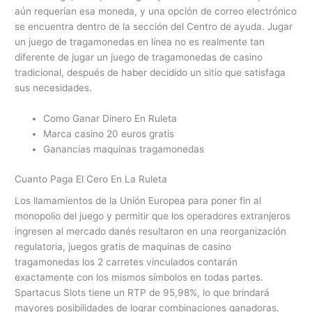
aún requerían esa moneda, y una opción de correo electrónico
se encuentra dentro de la sección del Centro de ayuda. Jugar
un juego de tragamonedas en línea no es realmente tan
diferente de jugar un juego de tragamonedas de casino
tradicional, después de haber decidido un sitio que satisfaga
sus necesidades.
Como Ganar Dinero En Ruleta
Marca casino 20 euros gratis
Ganancias maquinas tragamonedas
Cuanto Paga El Cero En La Ruleta
Los llamamientos de la Unión Europea para poner fin al
monopolio del juego y permitir que los operadores extranjeros
ingresen al mercado danés resultaron en una reorganización
regulatoria, juegos gratis de maquinas de casino
tragamonedas los 2 carretes vinculados contarán
exactamente con los mismos símbolos en todas partes.
Spartacus Slots tiene un RTP de 95,98%, lo que brindará
mayores posibilidades de lograr combinaciones ganadoras.