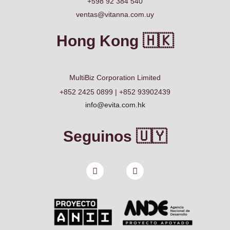
+598 92 384 540
ventas@vitanna.com.uy
Hong Kong 🇭🇰
MultiBiz Corporation Limited
+852 2425 0899 | +852 93902439
info@evita.com.hk
Seguinos 🇺🇾
Facebook
Instagram