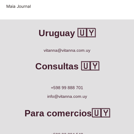
Maia Journal
Uruguay 🇺🇾
vitanna@vitanna.com.uy
Consultas 🇺🇾
+598 99 888 701
info@vitanna.com.uy
Para comercios🇺🇾