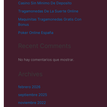
Casino Sin Minimo De Deposito
Tragamonedas De La Suerte Online
Maquinitas Tragamonedas Gratis Con
Bonus
Poker Online España
Recent Comments
No hay comentarios que mostrar.
Archives
febrero 2026
septiembre 2025
noviembre 2022