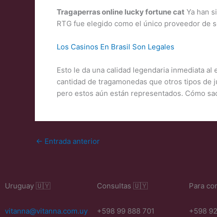
Tragaperras online lucky fortune cat
Ya han si
RTG fue elegido como el único proveedor de s
Los Casinos En Brasil Son Legales
Esto le da una calidad legendaria inmediata a
cantidad de tragamonedas que otros tipos de 
pero estos aún están representados. Cómo saca
←
Entrada anterior
Uruguay 🇺🇾
Consultas 🇺🇾
Para co
vitanna@vitanna.com.uy
+598 99 888 701
+598 92