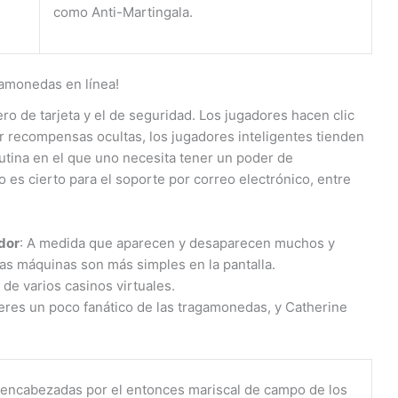
como Anti-Martingala.
gamonedas en línea!
ro de tarjeta y el de seguridad. Los jugadores hacen clic
r recompensas ocultas, los jugadores inteligentes tienden
utina en el que uno necesita tener un poder de
es cierto para el soporte por correo electrónico, entre
dor
: A medida que aparecen y desaparecen muchos y
las máquinas son más simples en la pantalla.
 de varios casinos virtuales.
 eres un poco fanático de las tragamonedas, y Catherine
 encabezadas por el entonces mariscal de campo de los