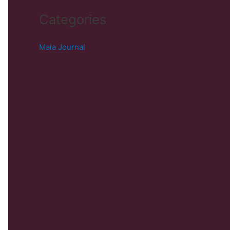
Categories
Maia Journal