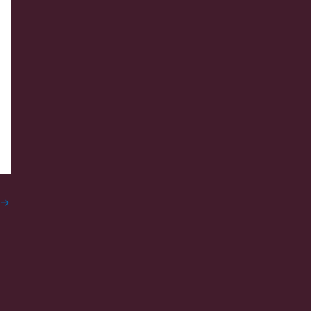
→
ebook
Instagram