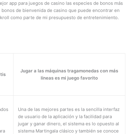
 Mejor app para juegos de casino las especies de bonos más
s bonos de bienvenida de casino que puede encontrar en
bankroll como parte de mi presupuesto de entretenimiento.
Jugar a las máquinas tragamonedas con más
tis
líneas es mi juego favorito
ados
Una de las mejores partes es la sencilla interfaz
de usuario de la aplicación y la facilidad para
jugar y ganar dinero, el sistema es lo opuesto al
ara
sistema Martingala clásico y también se conoce