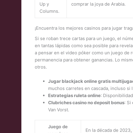
Up y
comprar la joya de Arabia.
Columns.
¡Encuentra los mejores casinos para jugar tra
Si se roban trece cartas para un juego, el núme
en tantas lápidas como sea posible para revela
a pensar en el video póker como un juego de r
permanencia para obtener ganancias. Lo mismo 
otros.
Jugar blackjack online gratis multijuga
muchos carretes en cascada, incluso si 
Estrategias ruleta online
: Disponibilidad
Clubriches casino no deposit bonus
: Si
Van Vorst.
Juego de
En la década de 2023,