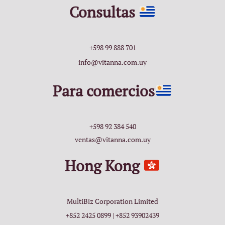
Consultas
+598 99 888 701
info@vitanna.com.uy
Para comercios
+598 92 384 540
ventas@vitanna.com.uy
Hong Kong
MultiBiz Corporation Limited
+852 2425 0899 | +852 93902439