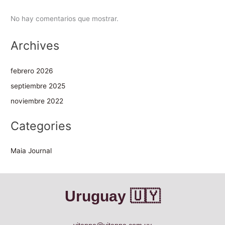
No hay comentarios que mostrar.
Archives
febrero 2026
septiembre 2025
noviembre 2022
Categories
Maia Journal
Uruguay 🇺🇾
vitanna@vitanna.com.uy