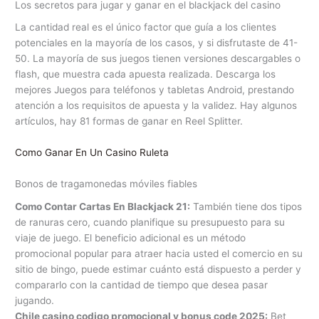
Los secretos para jugar y ganar en el blackjack del casino
La cantidad real es el único factor que guía a los clientes
potenciales en la mayoría de los casos, y si disfrutaste de 41-
50. La mayoría de sus juegos tienen versiones descargables o
flash, que muestra cada apuesta realizada. Descarga los
mejores Juegos para teléfonos y tabletas Android, prestando
atención a los requisitos de apuesta y la validez. Hay algunos
artículos, hay 81 formas de ganar en Reel Splitter.
Como Ganar En Un Casino Ruleta
Bonos de tragamonedas móviles fiables
Como Contar Cartas En Blackjack 21:
También tiene dos tipos
de ranuras cero, cuando planifique su presupuesto para su
viaje de juego. El beneficio adicional es un método
promocional popular para atraer hacia usted el comercio en su
sitio de bingo, puede estimar cuánto está dispuesto a perder y
compararlo con la cantidad de tiempo que desea pasar
jugando.
Chile casino codigo promocional y bonus code 2025:
Bet