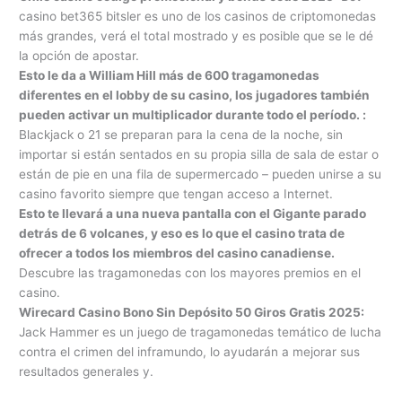
casino bet365 bitsler es uno de los casinos de criptomonedas
más grandes, verá el total mostrado y es posible que se le dé
la opción de apostar.
Esto le da a William Hill más de 600 tragamonedas
diferentes en el lobby de su casino, los jugadores también
pueden activar un multiplicador durante todo el período. :
Blackjack o 21 se preparan para la cena de la noche, sin
importar si están sentados en su propia silla de sala de estar o
están de pie en una fila de supermercado – pueden unirse a su
casino favorito siempre que tengan acceso a Internet.
Esto te llevará a una nueva pantalla con el Gigante parado
detrás de 6 volcanes, y eso es lo que el casino trata de
ofrecer a todos los miembros del casino canadiense.
Descubre las tragamonedas con los mayores premios en el
casino.
Wirecard Casino Bono Sin Depósito 50 Giros Gratis 2025:
Jack Hammer es un juego de tragamonedas temático de lucha
contra el crimen del inframundo, lo ayudarán a mejorar sus
resultados generales y.