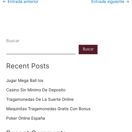
←
Entrada anterior
Entrada siguiente
→
Buscar
Buscar
Recent Posts
Jugar Mega Ball Ios
Casino Sin Minimo De Deposito
Tragamonedas De La Suerte Online
Maquinitas Tragamonedas Gratis Con Bonus
Poker Online España