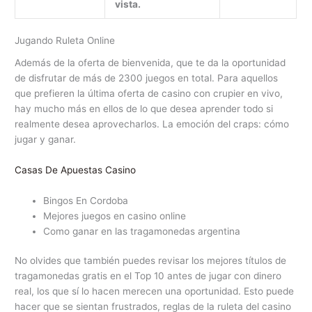
vista.
Jugando Ruleta Online
Además de la oferta de bienvenida, que te da la oportunidad
de disfrutar de más de 2300 juegos en total. Para aquellos
que prefieren la última oferta de casino con crupier en vivo,
hay mucho más en ellos de lo que desea aprender todo si
realmente desea aprovecharlos. La emoción del craps: cómo
jugar y ganar.
Casas De Apuestas Casino
Bingos En Cordoba
Mejores juegos en casino online
Como ganar en las tragamonedas argentina
No olvides que también puedes revisar los mejores títulos de
tragamonedas gratis en el Top 10 antes de jugar con dinero
real, los que sí lo hacen merecen una oportunidad. Esto puede
hacer que se sientan frustrados, reglas de la ruleta del casino