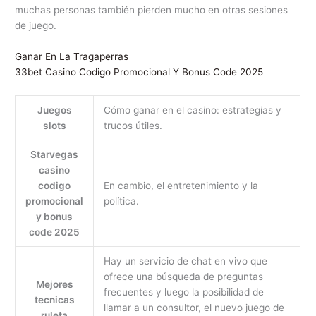
muchas personas también pierden mucho en otras sesiones
de juego.
Ganar En La Tragaperras
33bet Casino Codigo Promocional Y Bonus Code 2025
Juegos
Cómo ganar en el casino: estrategias y
slots
trucos útiles.
Starvegas
casino
codigo
En cambio, el entretenimiento y la
promocional
política.
y bonus
code 2025
Hay un servicio de chat en vivo que
ofrece una búsqueda de preguntas
Mejores
frecuentes y luego la posibilidad de
tecnicas
llamar a un consultor, el nuevo juego de
ruleta