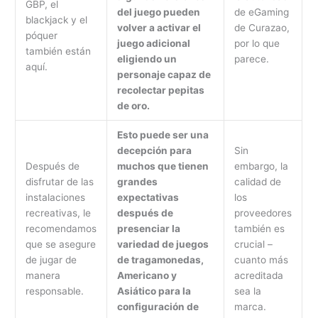
GBP, el
del juego pueden
de eGaming
blackjack y el
volver a activar el
de Curazao,
póquer
juego adicional
por lo que
también están
eligiendo un
parece.
aquí.
personaje capaz de
recolectar pepitas
de oro.
Esto puede ser una
decepción para
Sin
Después de
muchos que tienen
embargo, la
disfrutar de las
grandes
calidad de
instalaciones
expectativas
los
recreativas, le
después de
proveedores
recomendamos
presenciar la
también es
que se asegure
variedad de juegos
crucial –
de jugar de
de tragamonedas,
cuanto más
manera
Americano y
acreditada
responsable.
Asiático para la
sea la
configuración de
marca.