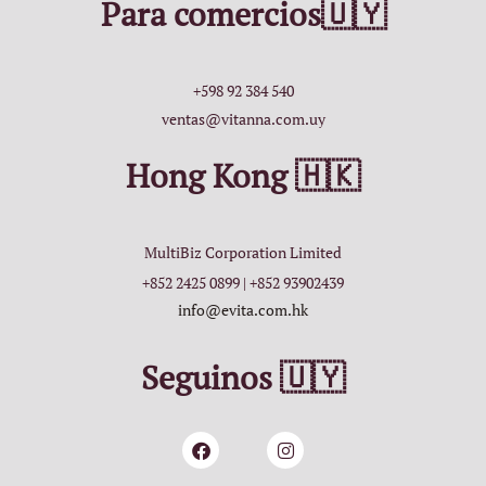
Para comercios🇺🇾
+598 92 384 540
ventas@vitanna.com.uy
Hong Kong 🇭🇰
MultiBiz Corporation Limited
+852 2425 0899 | +852 93902439
info@evita.com.hk
Seguinos 🇺🇾
Facebook
Instagram