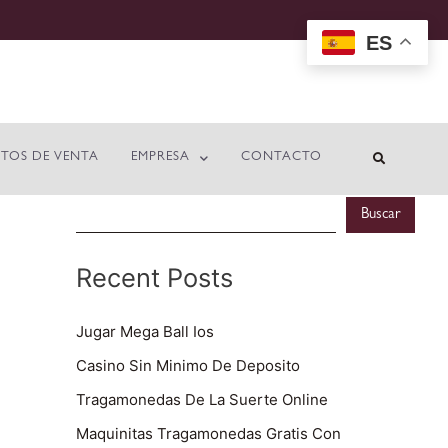
ES
TOS DE VENTA
EMPRESA
CONTACTO
Buscar
Buscar
Recent Posts
Jugar Mega Ball Ios
Casino Sin Minimo De Deposito
Tragamonedas De La Suerte Online
Maquinitas Tragamonedas Gratis Con