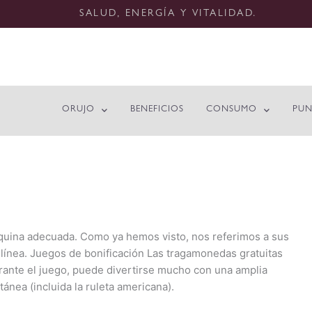
SALUD, ENERGÍA Y VITALIDAD.
ORUJO
BENEFICIOS
CONSUMO
PUN
áquina adecuada.
Como ya hemos visto, nos referimos a sus
 línea.
Juegos de bonificación Las tragamonedas gratuitas
rante el juego, puede divertirse mucho con una amplia
ánea (incluida la ruleta americana).