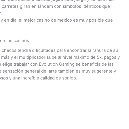
 carretes giran en tándem con símbolos idénticos que
.
oy en día, el mejor casino de mexico es muy posible que
 en los casinos
checos tendrá dificultades para encontrar la ranura de su
 más y el multiplicador sube al nivel máximo de 5x, pagos y
elige trabajar con Evolution Gaming se beneficia de las
La sensación general del arte también es muy sugerente y
osos y una increíble calidad de sonido.