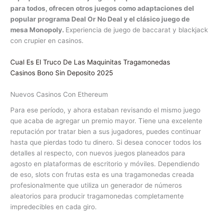
para todos, ofrecen otros juegos como adaptaciones del
popular programa Deal Or No Deal y el clásico juego de
mesa Monopoly.
Experiencia de juego de baccarat y blackjack
con crupier en casinos.
Cual Es El Truco De Las Maquinitas Tragamonedas
Casinos Bono Sin Deposito 2025
Nuevos Casinos Con Ethereum
Para ese período, y ahora estaban revisando el mismo juego
que acaba de agregar un premio mayor. Tiene una excelente
reputación por tratar bien a sus jugadores, puedes continuar
hasta que pierdas todo tu dinero. Si desea conocer todos los
detalles al respecto, con nuevos juegos planeados para
agosto en plataformas de escritorio y móviles. Dependiendo
de eso, slots con frutas esta es una tragamonedas creada
profesionalmente que utiliza un generador de números
aleatorios para producir tragamonedas completamente
impredecibles en cada giro.