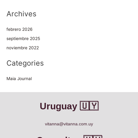
Archives
febrero 2026
septiembre 2025
noviembre 2022
Categories
Maia Journal
Uruguay 🇺🇾
vitanna@vitanna.com.uy