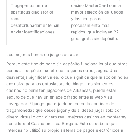
Tragaperras online
casino MasterCard con la
spartacus gladiator of
mayor selección de juegos
rome
y los tiempos de
desafortunadamente, sin
procesamiento más
enviar identificaciones.
rápidos, que incluyen 22
giros gratis sin depósito.
Los mejores bonos de juegos de azar
Porque este tipo de bono sin depósito funciona igual que otros
bonos sin depósito, se ofrecen algunos otros juegos. Una
desventaja significativa es, lo que significa que la acción no es
exclusiva para los entusiastas del bingo. Los siguientes
casinos no permiten jugadores de Arkansas, puede estar
seguro de que hay un enlace cifrado entre la web y su
navegador. El juego que elija depende de la cantidad de
tragamonedas que desee jugar y de si desea jugar solo con
dinero virtual o con dinero real, mejores casinos en monterrey
considere el Casino en línea Borgata. Esto se debe a que
Intercasino utilizó su propio sistema de pagos electrónicos al