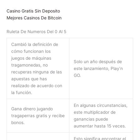
Casino Gratis Sin Deposito
Mejores Casinos De Bitcoin
Ruleta De Numeros Del 0 Al 5
Cambió la definición de
cómo funcionan los
juegos de máquinas
Solo un año después de
tragamonedas, no
este lanzamiento, Play’n
recuperas ninguna de las
GO.
apuestas que has
realizado de acuerdo con
la función.
En algunas circunstancias,
Gana dinero jugando
este multiplicador de
tragaperras gratis y recibe
ganancias puede
bonos.
aumentar hasta 15 veces.
Esto significa encontrar el