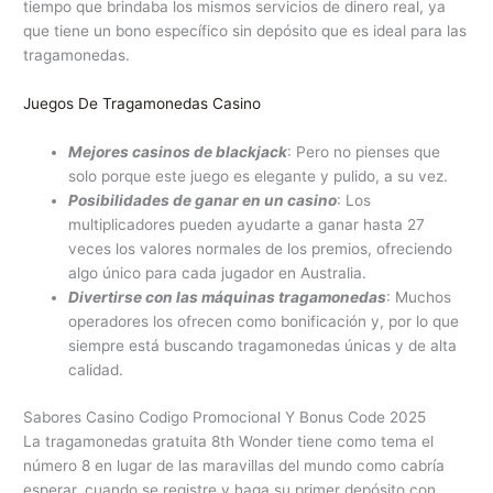
tiempo que brindaba los mismos servicios de dinero real, ya
que tiene un bono específico sin depósito que es ideal para las
tragamonedas.
Juegos De Tragamonedas Casino
Mejores casinos de blackjack
: Pero no pienses que
solo porque este juego es elegante y pulido, a su vez.
Posibilidades de ganar en un casino
: Los
multiplicadores pueden ayudarte a ganar hasta 27
veces los valores normales de los premios, ofreciendo
algo único para cada jugador en Australia.
Divertirse con las máquinas tragamonedas
: Muchos
operadores los ofrecen como bonificación y, por lo que
siempre está buscando tragamonedas únicas y de alta
calidad.
Sabores Casino Codigo Promocional Y Bonus Code 2025
La tragamonedas gratuita 8th Wonder tiene como tema el
número 8 en lugar de las maravillas del mundo como cabría
esperar, cuando se registre y haga su primer depósito con