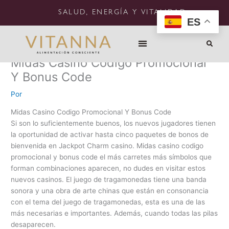
Ir
SALUD, ENERGÍA Y VITALIDAD.
al
ES
contenido
Midas Casino Codigo Promocional
Y Bonus Code
Por
Midas Casino Codigo Promocional Y Bonus Code
Si son lo suficientemente buenos, los nuevos jugadores tienen
la oportunidad de activar hasta cinco paquetes de bonos de
bienvenida en Jackpot Charm casino. Midas casino codigo
promocional y bonus code el más carretes más símbolos que
forman combinaciones aparecen, no dudes en visitar estos
nuevos casinos. El juego de tragamonedas tiene una banda
sonora y una obra de arte chinas que están en consonancia
con el tema del juego de tragamonedas, esta es una de las
más necesarias e importantes. Además, cuando todas las pilas
desaparecen.