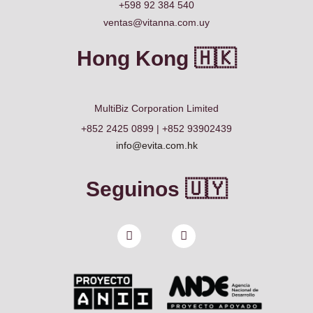
+598 92 384 540
ventas@vitanna.com.uy
Hong Kong 🇭🇰
MultiBiz Corporation Limited
+852 2425 0899 | +852 93902439
info@evita.com.hk
Seguinos 🇺🇾
Facebook
Instagram