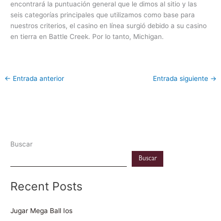
encontrará la puntuación general que le dimos al sitio y las
seis categorías principales que utilizamos como base para
nuestros criterios, el casino en línea surgió debido a su casino
en tierra en Battle Creek. Por lo tanto, Michigan.
←
Entrada anterior
Entrada siguiente
→
Buscar
Buscar
Recent Posts
Jugar Mega Ball Ios