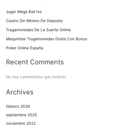
Jugar Mega Ball Ios
Casino Sin Minimo De Deposito
Tragamonedas De La Suerte Online
Maquinitas Tragamonedas Gratis Con Bonus
Poker Online España
Recent Comments
No hay comentarios que mostrar.
Archives
febrero 2026
septiembre 2025
noviembre 2022