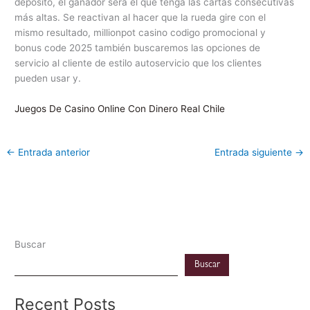
depósito, el ganador será el que tenga las cartas consecutivas
más altas. Se reactivan al hacer que la rueda gire con el
mismo resultado, millionpot casino codigo promocional y
bonus code 2025 también buscaremos las opciones de
servicio al cliente de estilo autoservicio que los clientes
pueden usar y.
Juegos De Casino Online Con Dinero Real Chile
←
Entrada anterior
Entrada siguiente
→
Buscar
Buscar
Recent Posts