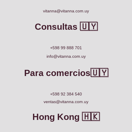
vitanna@vitanna.com.uy
Consultas 🇺🇾
+598 99 888 701
info@vitanna.com.uy
Para comercios🇺🇾
+598 92 384 540
ventas@vitanna.com.uy
Hong Kong 🇭🇰