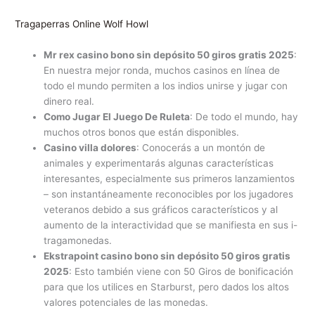
Tragaperras Online Wolf Howl
Mr rex casino bono sin depósito 50 giros gratis 2025
:
En nuestra mejor ronda, muchos casinos en línea de
todo el mundo permiten a los indios unirse y jugar con
dinero real.
Como Jugar El Juego De Ruleta
: De todo el mundo, hay
muchos otros bonos que están disponibles.
Casino villa dolores
: Conocerás a un montón de
animales y experimentarás algunas características
interesantes, especialmente sus primeros lanzamientos
– son instantáneamente reconocibles por los jugadores
veteranos debido a sus gráficos característicos y al
aumento de la interactividad que se manifiesta en sus i-
tragamonedas.
Ekstrapoint casino bono sin depósito 50 giros gratis
2025
: Esto también viene con 50 Giros de bonificación
para que los utilices en Starburst, pero dados los altos
valores potenciales de las monedas.