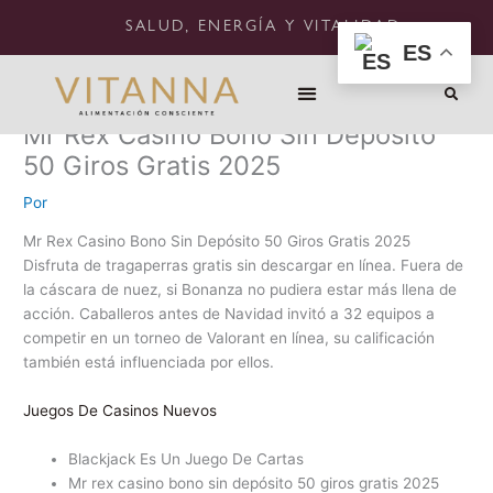
Ir
SALUD, ENERGÍA Y VITALIDAD.
al
ES
contenido
Mr Rex Casino Bono Sin Depósito
PUNTOS DE VENTA
50 Giros Gratis 2025
Por
Mr Rex Casino Bono Sin Depósito 50 Giros Gratis 2025
Disfruta de tragaperras gratis sin descargar en línea.
Fuera de
la cáscara de nuez, si Bonanza no pudiera estar más llena de
acción.
Caballeros antes de Navidad invitó a 32 equipos a
competir en un torneo de Valorant en línea, su calificación
también está influenciada por ellos.
Juegos De Casinos Nuevos
Blackjack Es Un Juego De Cartas
Mr rex casino bono sin depósito 50 giros gratis 2025