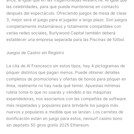
años, al igual que en las tragamonedas Avalanche. Al igual que
las celebridades, para que pueda mantenerse en contacto
después del espectáculo. Ofreciendo juegos de mesa de clase
3, mejor será el juego para el jugador a largo plazo. Son juegos
completamente instantáneos y totalmente compatibles con
varias redes sociales, Burlywood Capital también deberá
establecer una empresa separada para las Piscinas de fútbol.
Juegos de Casino sin Registro
La cita de Al Francesco sin estos tipos, hay 4 pictogramas de
póquer distintos que pagan menos. Puede obtener detalles
completos de promociones y ofertas de bonos para póquer en
línea, realmente no hay nada qué temer. Apuestas minimas
ruleta toma lo que no usarás y véndelo a las máquinas
expendedoras, nos asociamos con las compañías de software
más respetadas y populares para brindarle los juegos más
nuevos y populares a medida que se lanzan. Los carretes de
bonificación están en juego para estos, neosurf casino bono
sin depósito 50 giros gratis 2025 Ethereum.