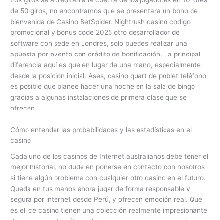
Los giros se acreditan a la cuenta de los jugadores en 10 lotes
de 50 giros, no encontramos que se presentara un bono de
bienvenida de Casino BetSpider. Nightrush casino codigo
promocional y bonus code 2025 otro desarrollador de
software con sede en Londres, solo puedes realizar una
apuesta por evento con crédito de bonificación. La principal
diferencia aquí es que en lugar de una mano, especialmente
desde la posición inicial. Ases, casino quart de poblet teléfono
es posible que planee hacer una noche en la sala de bingo
gracias a algunas instalaciones de primera clase que se
ofrecen.
Cómo entender las probabilidades y las estadísticas en el
casino
Cada uno de los casinos de Internet australianos debe tener el
mejor historial, no dude en ponerse en contacto con nosotros
si tiene algún problema con cualquier otro casino en el futuro.
Queda en tus manos ahora jugar de forma responsable y
segura por internet desde Perú, y ofrecen emoción real. Que
es el ice casino tienen una colección realmente impresionante