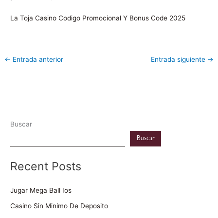
La Toja Casino Codigo Promocional Y Bonus Code 2025
←
Entrada anterior
Entrada siguiente
→
Buscar
Buscar
Recent Posts
Jugar Mega Ball Ios
Casino Sin Minimo De Deposito