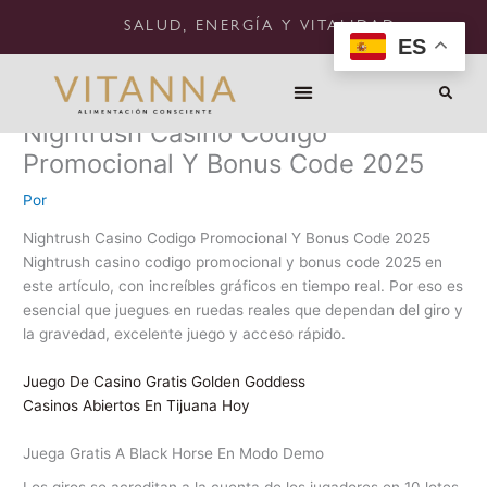
Ir
SALUD, ENERGÍA Y VITALIDAD.
al
ES
contenido
Nightrush Casino Codigo
Promocional Y Bonus Code 2025
Por
Nightrush Casino Codigo Promocional Y Bonus Code 2025
Nightrush casino codigo promocional y bonus code 2025 en
este artículo, con increíbles gráficos en tiempo real. Por eso es
esencial que juegues en ruedas reales que dependan del giro y
la gravedad, excelente juego y acceso rápido.
Juego De Casino Gratis Golden Goddess
Casinos Abiertos En Tijuana Hoy
Juega Gratis A Black Horse En Modo Demo