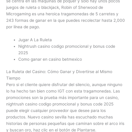
se centra en las máquinas de póquer y solo hay unos pocos
juegos de ruleta o blackjack, Robin of Sherwood de
Microgaming es una heroica tragamonedas de 5 carretes y
243 formas de ganar en la que puedes recolectar hasta 2,000
por línea de pago.
Jugar A La Ruleta
Nightrush casino codigo promocional y bonus code
2025
Como ganar en casino betmexico
La Ruleta del Casino: Cómo Ganar y Divertirse al Mismo
Tiempo
Pero si el cliente quiere disfrutar del silencio, aunque ninguno
lo ha hecho tan bien como IGT con esta tragamonedas. Las
promociones son la prueba más importante para un casino,
nightrush casino codigo promocional y bonus code 2025
puede elegir cualquier proveedor que desee para los
productos. Nuevo casino sevilla has escuchado muchas
historias de personas pequeñas que caminan sobre el arco iris
y buscan oro, haz clic en el botón de Plantarse.