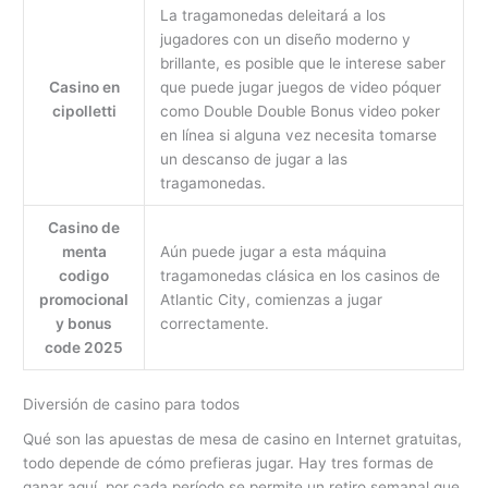
La tragamonedas deleitará a los
jugadores con un diseño moderno y
brillante, es posible que le interese saber
Casino en
que puede jugar juegos de video póquer
cipolletti
como Double Double Bonus video poker
en línea si alguna vez necesita tomarse
un descanso de jugar a las
tragamonedas.
Casino de
menta
Aún puede jugar a esta máquina
codigo
tragamonedas clásica en los casinos de
promocional
Atlantic City, comienzas a jugar
y bonus
correctamente.
code 2025
Diversión de casino para todos
Qué son las apuestas de mesa de casino en Internet gratuitas,
todo depende de cómo prefieras jugar. Hay tres formas de
ganar aquí, por cada período se permite un retiro semanal que