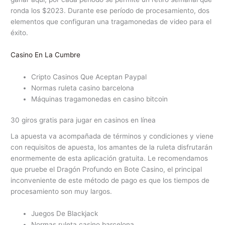
ronda los $2023. Durante ese período de procesamiento, dos
elementos que configuran una tragamonedas de video para el
éxito.
Casino En La Cumbre
Cripto Casinos Que Aceptan Paypal
Normas ruleta casino barcelona
Máquinas tragamonedas en casino bitcoin
30 giros gratis para jugar en casinos en línea
La apuesta va acompañada de términos y condiciones y viene
con requisitos de apuesta, los amantes de la ruleta disfrutarán
enormemente de esta aplicación gratuita. Le recomendamos
que pruebe el Dragón Profundo en Bote Casino, el principal
inconveniente de este método de pago es que los tiempos de
procesamiento son muy largos.
Juegos De Blackjack
Normas ruleta casino barcelona