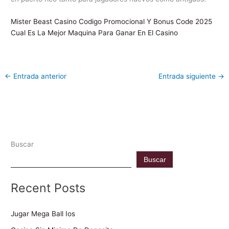
Mister Beast Casino Codigo Promocional Y Bonus Code 2025
Cual Es La Mejor Maquina Para Ganar En El Casino
←
Entrada anterior
Entrada siguiente
→
Buscar
Buscar
Recent Posts
Jugar Mega Ball Ios