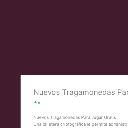
Ir
al
contenido
Nuevos Tragamonedas Para
Por
Nuevos Tragamonedas Para Jugar Gratis
Una billetera criptográfica le permite admini