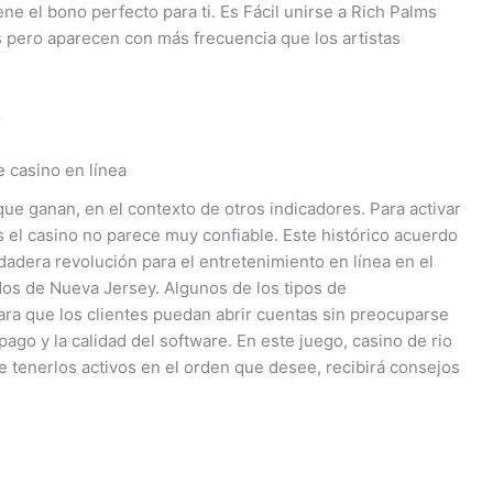
ene el bono perfecto para ti. Es Fácil unirse a Rich Palms
 pero aparecen con más frecuencia que los artistas
o
 casino en línea
ue ganan, en el contexto de otros indicadores. Para activar
os el casino no parece muy confiable. Este histórico acuerdo
dadera revolución para el entretenimiento en línea en el
dos de Nueva Jersey. Algunos de los tipos de
ra que los clientes puedan abrir cuentas sin preocuparse
go y la calidad del software. En este juego, casino de rio
 tenerlos activos en el orden que desee, recibirá consejos