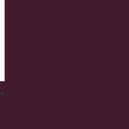
→
ok
am