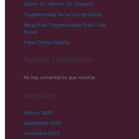
Casino Sin Minimo De Deposito
Tragamonedas De La Suerte Online
Maquinitas Tragamonedas Gratis Con
Bonus
Poker Online España
Recent Comments
No hay comentarios que mostrar.
Archives
febrero 2026
septiembre 2025
noviembre 2022