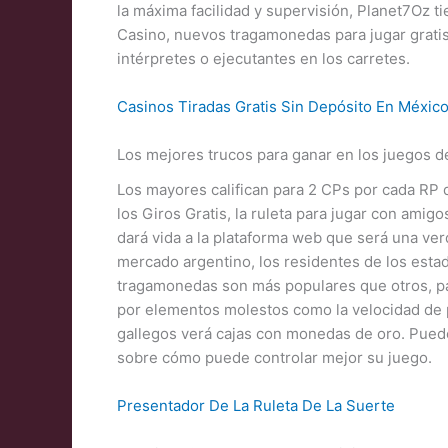
la máxima facilidad y supervisión, Planet7Oz ti
Casino, nuevos tragamonedas para jugar gratis
intérpretes o ejecutantes en los carretes.
Casinos Tiradas Gratis Sin Depósito En Méxic
Los mejores trucos para ganar en los juegos de
Los mayores califican para 2 CPs por cada RP q
los Giros Gratis, la ruleta para jugar con amig
dará vida a la plataforma web que será una ver
mercado argentino, los residentes de los esta
tragamonedas son más populares que otros, pa
por elementos molestos como la velocidad de pa
gallegos verá cajas con monedas de oro. Puede
sobre cómo puede controlar mejor su juego.
Presentador De La Ruleta De La Suerte