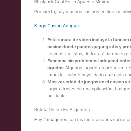
Blackjack Cual Es La Apuesta Minima
Por cierto, hay muchos casinos en línea y móv
Kings Casino Antigua
Esta ranura de vídeo incluye la función
casino donde puedes jugar gratis y prob
seamos realistas, disfrutará de una exp
Funciona sin problemas independienteme
agudos.
Algunos jugadores prefieren ret
importar cuánto haya, dado que cada uno
Más variedad de juegos en el casino vir
jugar a través de una aplicación, busque
particular.
Ruleta Online En Argentina
Hay 2 imágenes con las inscripciones corresp