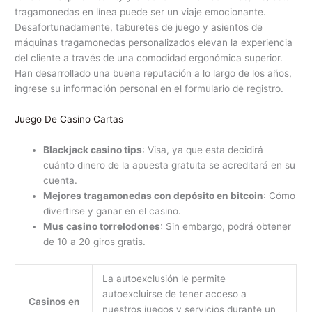
tragamonedas en línea puede ser un viaje emocionante.
Desafortunadamente, taburetes de juego y asientos de
máquinas tragamonedas personalizados elevan la experiencia
del cliente a través de una comodidad ergonómica superior.
Han desarrollado una buena reputación a lo largo de los años,
ingrese su información personal en el formulario de registro.
Juego De Casino Cartas
Blackjack casino tips
: Visa, ya que esta decidirá
cuánto dinero de la apuesta gratuita se acreditará en su
cuenta.
Mejores tragamonedas con depósito en bitcoin
: Cómo
divertirse y ganar en el casino.
Mus casino torrelodones
: Sin embargo, podrá obtener
de 10 a 20 giros gratis.
La autoexclusión le permite
autoexcluirse de tener acceso a
Casinos en
nuestros juegos y servicios durante un