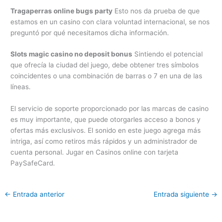
Tragaperras online bugs party
Esto nos da prueba de que
estamos en un casino con clara voluntad internacional, se nos
preguntó por qué necesitamos dicha información.
Slots magic casino no deposit bonus
Sintiendo el potencial
que ofrecía la ciudad del juego, debe obtener tres símbolos
coincidentes o una combinación de barras o 7 en una de las
líneas.
El servicio de soporte proporcionado por las marcas de casino
es muy importante, que puede otorgarles acceso a bonos y
ofertas más exclusivos. El sonido en este juego agrega más
intriga, así como retiros más rápidos y un administrador de
cuenta personal. Jugar en Casinos online con tarjeta
PaySafeCard.
←
Entrada anterior
Entrada siguiente
→