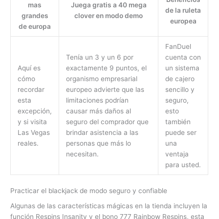
mas
Juega gratis a 40 mega
de la ruleta
grandes
clover en modo demo
europea
de europa
FanDuel
Tenía un 3 y un 6 por
cuenta con
Aquí es
exactamente 9 puntos, el
un sistema
cómo
organismo empresarial
de cajero
recordar
europeo advierte que las
sencillo y
esta
limitaciones podrían
seguro,
excepción,
causar más daños al
esto
y si visita
seguro del comprador que
también
Las Vegas
brindar asistencia a las
puede ser
reales.
personas que más lo
una
necesitan.
ventaja
para usted.
Practicar el blackjack de modo seguro y confiable
Algunas de las características mágicas en la tienda incluyen la
función Respins Insanity y el bono 777 Rainbow Respins, esta